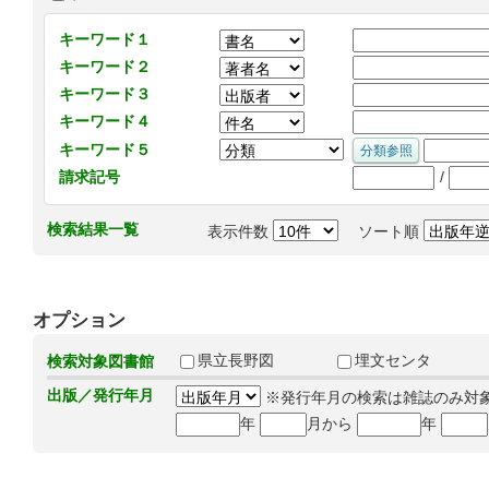
キーワード１
キーワード２
キーワード３
キーワード４
キーワード５
/
請求記号
検索結果一覧
表示件数
ソート順
オプション
県立長野図
埋文センタ
検索対象図書館
出版／発行年月
※発行年月の検索は雑誌のみ対
年
月から
年