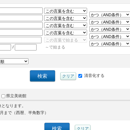
/
～で始まる
清音化する
県立美術館
象となります。
月まで（西暦、半角数字）