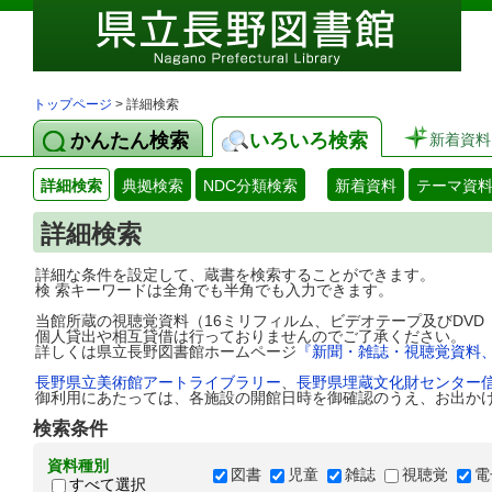
トップページ
> 詳細検索
かんたん検索
いろいろ検索
新着資料
詳細検索
典拠検索
NDC分類検索
新着資料
テーマ資
詳細検索
詳細な条件を設定して、蔵書を検索することができます。
検 索キーワードは全角でも半角でも入力できます。
当館所蔵の視聴覚資料（16ミリフィルム、ビデオテープ及びDV
個人貸出や相互貸借は行っておりませんのでご了承ください。
詳しくは県立長野図書館ホームページ
『新聞・雑誌・視聴覚資料
長野県立美術館アートライブラリー
、
長野県埋蔵文化財センター
御利用にあたっては、各施設の開館日時を御確認のうえ、お出か
検索条件
資料種別
図書
児童
雑誌
視聴覚
電
すべて選択