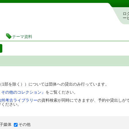
図書館 蔵書検索・予約システム
ロ
ー
テーマ資料
料
D（1部を除く））については団体への貸出のみ行っています。
、その他のコレクション』
をご覧ください。
信州考古ライブラリー
の資料検索が同時にできますが、予約や貸出しが
けください。
子媒体
その他