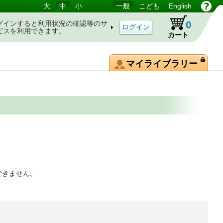
大
中
小
一般
こども
English
0
グインすると利用状況の確認等のサ
ビスを利用できます。
カート
マイライブラリー
できません。