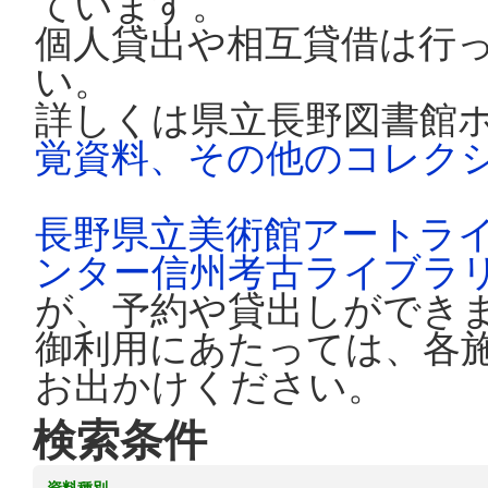
ています。
個人貸出や相互貸借は行
い。
詳しくは県立長野図書館
覚資料、その他のコレク
長野県立美術館アートラ
ンター信州考古ライブラ
が、予約や貸出しができ
御利用にあたっては、各
お出かけください。
検索条件