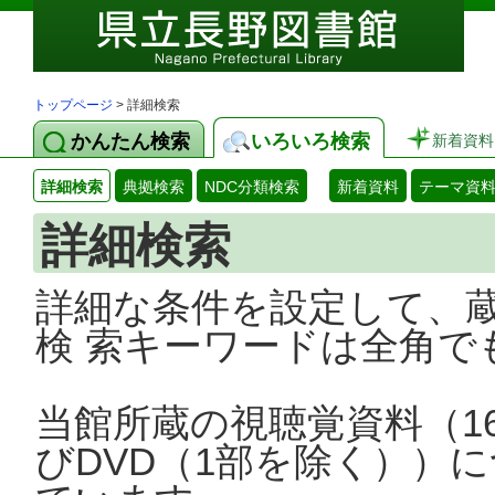
トップページ
> 詳細検索
かんたん検索
いろいろ検索
新着資料
詳細検索
典拠検索
NDC分類検索
新着資料
テーマ資
詳細検索
詳細な条件を設定して、
検 索キーワードは全角で
当館所蔵の視聴覚資料（1
びDVD（1部を除く））