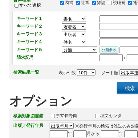
資料種別
図書
児童
雑誌
視聴覚
電
すべて選択
キーワード１
キーワード２
キーワード３
キーワード４
キーワード５
/
請求記号
検索結果一覧
表示件数
ソート順
オプション
県立長野図
埋文センタ
検索対象図書館
出版／発行年月
※発行年月の検索は雑誌のみ対
年
月から
年