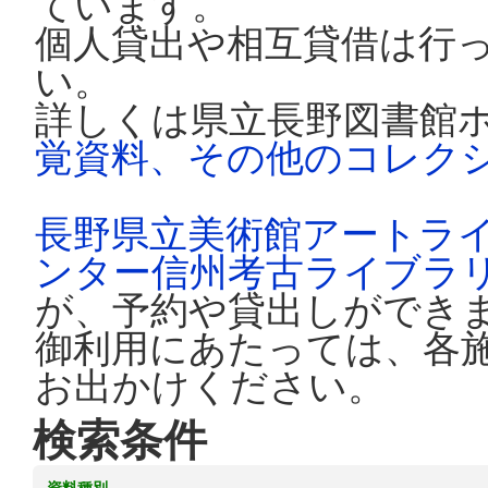
ています。
個人貸出や相互貸借は行
い。
詳しくは県立長野図書館
覚資料、その他のコレク
長野県立美術館アートラ
ンター信州考古ライブラ
が、予約や貸出しができ
御利用にあたっては、各
お出かけください。
検索条件