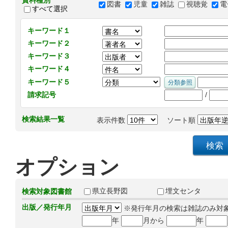
資料種別
図書
児童
雑誌
視聴覚
電
すべて選択
キーワード１
キーワード２
キーワード３
キーワード４
キーワード５
/
請求記号
検索結果一覧
表示件数
ソート順
オプション
県立長野図
埋文センタ
検索対象図書館
出版／発行年月
※発行年月の検索は雑誌のみ対
年
月から
年