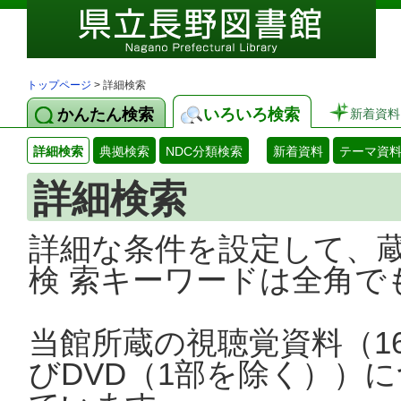
トップページ
> 詳細検索
かんたん検索
いろいろ検索
新着資料
詳細検索
典拠検索
NDC分類検索
新着資料
テーマ資
詳細検索
詳細な条件を設定して、
検 索キーワードは全角で
当館所蔵の視聴覚資料（1
びDVD（1部を除く））