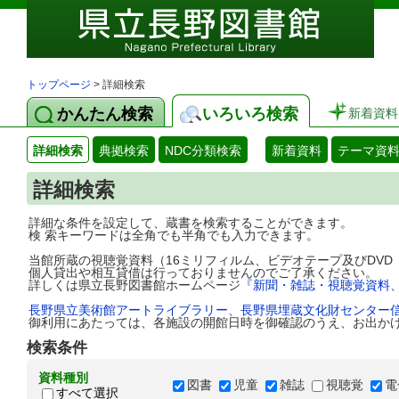
トップページ
> 詳細検索
かんたん検索
いろいろ検索
新着資料
詳細検索
典拠検索
NDC分類検索
新着資料
テーマ資
詳細検索
詳細な条件を設定して、蔵書を検索することができます。
検 索キーワードは全角でも半角でも入力できます。
当館所蔵の視聴覚資料（16ミリフィルム、ビデオテープ及びDV
個人貸出や相互貸借は行っておりませんのでご了承ください。
詳しくは県立長野図書館ホームページ
『新聞・雑誌・視聴覚資料
長野県立美術館アートライブラリー
、
長野県埋蔵文化財センター
御利用にあたっては、各施設の開館日時を御確認のうえ、お出か
検索条件
資料種別
図書
児童
雑誌
視聴覚
電
すべて選択