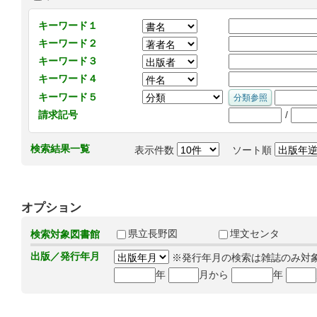
キーワード１
キーワード２
キーワード３
キーワード４
キーワード５
/
請求記号
検索結果一覧
表示件数
ソート順
オプション
県立長野図
埋文センタ
検索対象図書館
出版／発行年月
※発行年月の検索は雑誌のみ対
年
月から
年