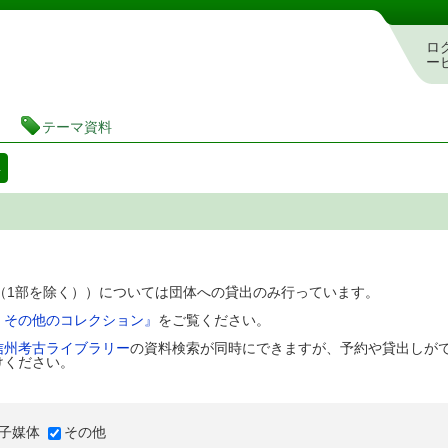
図書館 蔵書検索・予約システム
ロ
ー
テーマ資料
料
D（1部を除く））については団体への貸出のみ行っています。
、その他のコレクション』
をご覧ください。
信州考古ライブラリー
の資料検索が同時にできますが、予約や貸出しが
けください。
子媒体
その他