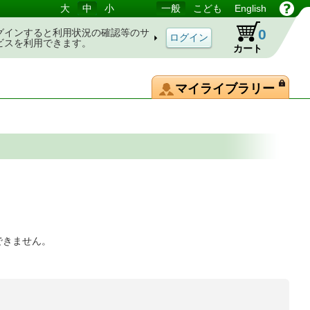
大
中
小
一般
こども
English
0
グインすると利用状況の確認等のサ
ビスを利用できます。
カート
マイライブラリー
できません。