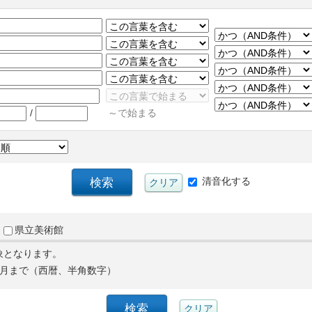
/
～で始まる
清音化する
県立美術館
象となります。
月まで（西暦、半角数字）