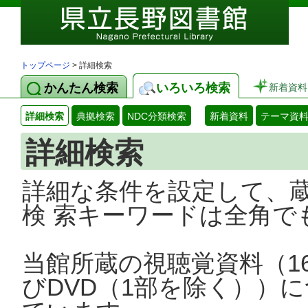
トップページ
> 詳細検索
かんたん検索
いろいろ検索
新着資料
詳細検索
典拠検索
NDC分類検索
新着資料
テーマ資
詳細検索
詳細な条件を設定して、
検 索キーワードは全角で
当館所蔵の視聴覚資料（1
びDVD（1部を除く））