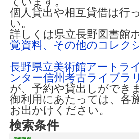
ています。
個人貸出や相互貸借は行
い。
詳しくは県立長野図書館
覚資料、その他のコレク
長野県立美術館アートラ
ンター信州考古ライブラ
が、予約や貸出しができ
御利用にあたっては、各
お出かけください。
検索条件