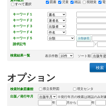
資料種別
図書
児童
雑誌
視聴覚
電
すべて選択
キーワード１
キーワード２
キーワード３
キーワード４
キーワード５
/
請求記号
検索結果一覧
表示件数
ソート順
オプション
県立長野図
埋文センタ
検索対象図書館
出版／発行年月
※発行年月の検索は雑誌のみ対
年
月から
年