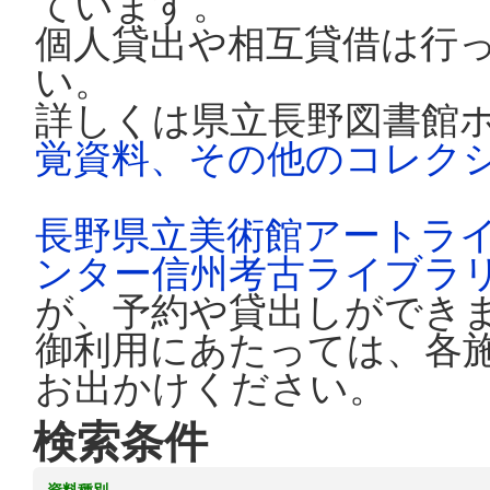
ています。
個人貸出や相互貸借は行
い。
詳しくは県立長野図書館
覚資料、その他のコレク
長野県立美術館アートラ
ンター信州考古ライブラ
が、予約や貸出しができ
御利用にあたっては、各
お出かけください。
検索条件