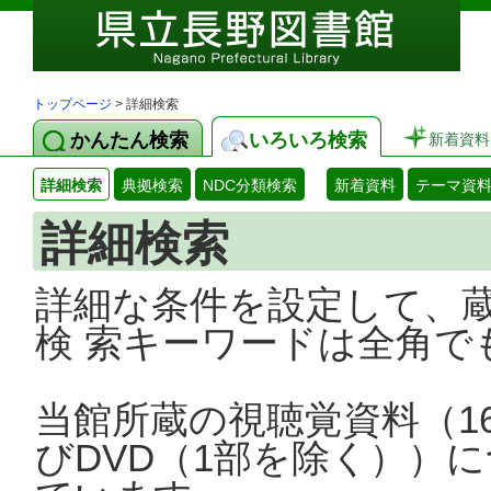
トップページ
> 詳細検索
かんたん検索
いろいろ検索
新着資料
詳細検索
典拠検索
NDC分類検索
新着資料
テーマ資
詳細検索
詳細な条件を設定して、
検 索キーワードは全角で
当館所蔵の視聴覚資料（1
びDVD（1部を除く））