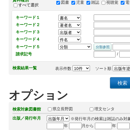
資料種別
図書
児童
雑誌
視聴覚
電
すべて選択
キーワード１
キーワード２
キーワード３
キーワード４
キーワード５
/
請求記号
検索結果一覧
表示件数
ソート順
オプション
県立長野図
埋文センタ
検索対象図書館
出版／発行年月
※発行年月の検索は雑誌のみ対
年
月から
年