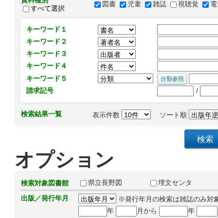
資料種別
図書
児童
雑誌
視聴覚
電
すべて選択
キーワード１
キーワード２
キーワード３
キーワード４
キーワード５
/
請求記号
検索結果一覧
表示件数
ソート順
オプション
県立長野図
埋文センタ
検索対象図書館
出版／発行年月
※発行年月の検索は雑誌のみ対
年
月から
年