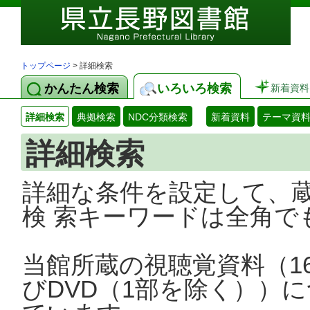
トップページ
> 詳細検索
かんたん検索
いろいろ検索
新着資料
詳細検索
典拠検索
NDC分類検索
新着資料
テーマ資
詳細検索
詳細な条件を設定して、
検 索キーワードは全角で
当館所蔵の視聴覚資料（1
びDVD（1部を除く））