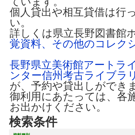
ています。
個人貸出や相互貸借は行
い。
詳しくは県立長野図書館
覚資料、その他のコレク
長野県立美術館アートラ
ンター信州考古ライブラ
が、予約や貸出しができ
御利用にあたっては、各
お出かけください。
検索条件