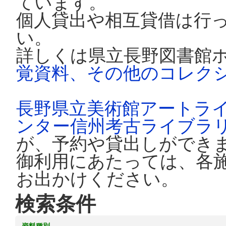
ています。
個人貸出や相互貸借は行
い。
詳しくは県立長野図書館
覚資料、その他のコレク
長野県立美術館アートラ
ンター信州考古ライブラ
が、予約や貸出しができ
御利用にあたっては、各
お出かけください。
検索条件