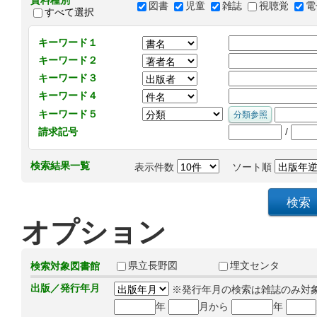
資料種別
図書
児童
雑誌
視聴覚
電
すべて選択
キーワード１
キーワード２
キーワード３
キーワード４
キーワード５
/
請求記号
検索結果一覧
表示件数
ソート順
オプション
県立長野図
埋文センタ
検索対象図書館
出版／発行年月
※発行年月の検索は雑誌のみ対
年
月から
年