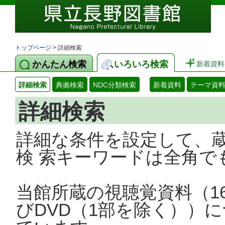
トップページ
> 詳細検索
かんたん検索
いろいろ検索
新着資料
詳細検索
典拠検索
NDC分類検索
新着資料
テーマ資
詳細検索
詳細な条件を設定して、
検 索キーワードは全角で
当館所蔵の視聴覚資料（1
びDVD（1部を除く））