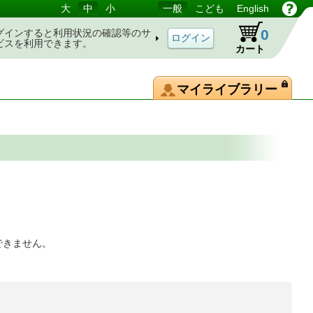
大
中
小
一般
こども
English
0
グインすると利用状況の確認等のサ
ビスを利用できます。
カート
マイライブラリー
できません。