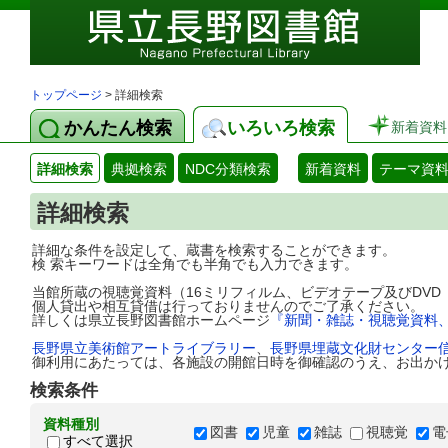
トップページ
> 詳細検索
かんたん検索
いろいろ検索
新着資料
詳細検索
典拠検索
NDC分類検索
新着資料
テーマ資
詳細検索
詳細な条件を設定して、蔵書を検索することができます。
検 索キーワードは全角でも半角でも入力できます。
当館所蔵の視聴覚資料（16ミリフィルム、ビデオテープ及びDV
個人貸出や相互貸借は行っておりませんのでご了承ください。
詳しくは県立長野図書館ホームページ
『新聞・雑誌・視聴覚資料
長野県立美術館アートライブラリー
、
長野県埋蔵文化財センター
御利用にあたっては、各施設の開館日時を御確認のうえ、お出か
検索条件
資料種別
図書
児童
雑誌
視聴覚
電
すべて選択