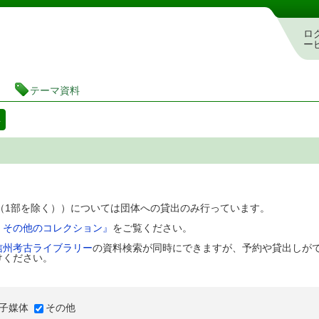
図書館 蔵書検索・予約システム
ロ
ー
テーマ資料
料
D（1部を除く））については団体への貸出のみ行っています。
、その他のコレクション』
をご覧ください。
信州考古ライブラリー
の資料検索が同時にできますが、予約や貸出しが
けください。
子媒体
その他