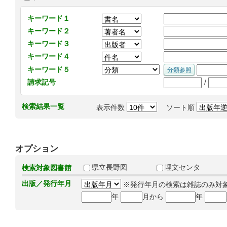
キーワード１
キーワード２
キーワード３
キーワード４
キーワード５
/
請求記号
検索結果一覧
表示件数
ソート順
オプション
県立長野図
埋文センタ
検索対象図書館
出版／発行年月
※発行年月の検索は雑誌のみ対
年
月から
年