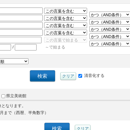
/
～で始まる
清音化する
県立美術館
象となります。
月まで（西暦、半角数字）