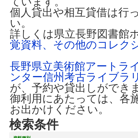
ています。
個人貸出や相互貸借は行
い。
詳しくは県立長野図書館
覚資料、その他のコレク
長野県立美術館アートラ
ンター信州考古ライブラ
が、予約や貸出しができ
御利用にあたっては、各
お出かけください。
検索条件