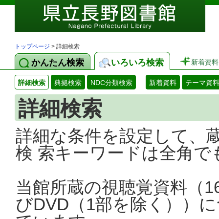
トップページ
> 詳細検索
かんたん検索
いろいろ検索
新着資料
詳細検索
典拠検索
NDC分類検索
新着資料
テーマ資
詳細検索
詳細な条件を設定して、
検 索キーワードは全角で
当館所蔵の視聴覚資料（1
びDVD（1部を除く））