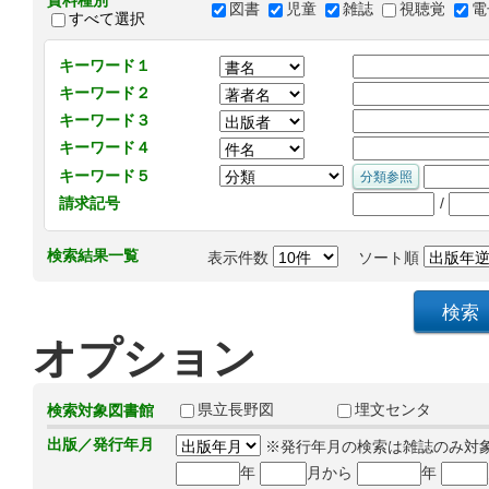
資料種別
図書
児童
雑誌
視聴覚
電
すべて選択
キーワード１
キーワード２
キーワード３
キーワード４
キーワード５
/
請求記号
検索結果一覧
表示件数
ソート順
オプション
県立長野図
埋文センタ
検索対象図書館
出版／発行年月
※発行年月の検索は雑誌のみ対
年
月から
年