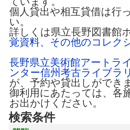
ています。
個人貸出や相互貸借は行
い。
詳しくは県立長野図書館
覚資料、その他のコレク
長野県立美術館アートラ
ンター信州考古ライブラ
が、予約や貸出しができ
御利用にあたっては、各
お出かけください。
検索条件