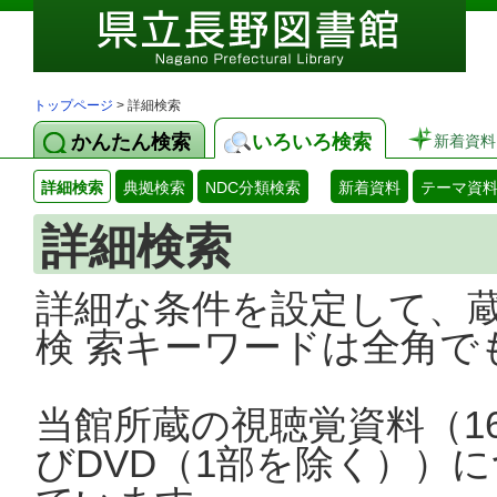
トップページ
> 詳細検索
かんたん検索
いろいろ検索
新着資料
詳細検索
典拠検索
NDC分類検索
新着資料
テーマ資
詳細検索
詳細な条件を設定して、
検 索キーワードは全角で
当館所蔵の視聴覚資料（1
びDVD（1部を除く））