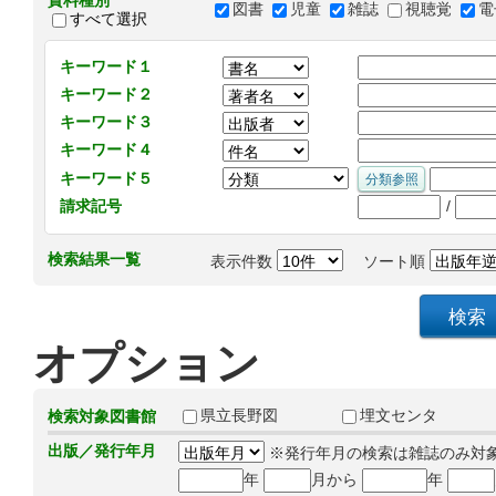
資料種別
図書
児童
雑誌
視聴覚
電
すべて選択
キーワード１
キーワード２
キーワード３
キーワード４
キーワード５
/
請求記号
検索結果一覧
表示件数
ソート順
オプション
県立長野図
埋文センタ
検索対象図書館
出版／発行年月
※発行年月の検索は雑誌のみ対
年
月から
年