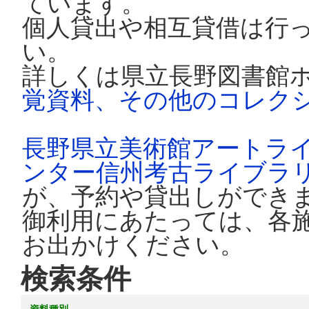
ています。
個人貸出や相互貸借は行
い。
詳しくは県立長野図書館
覚資料、その他のコレク
長野県立美術館アートラ
ンター信州考古ライブラ
が、予約や貸出しができ
御利用にあたっては、各
お出かけください。
検索条件