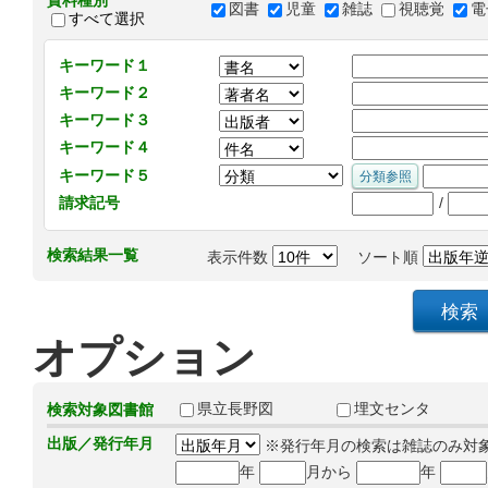
資料種別
図書
児童
雑誌
視聴覚
電
すべて選択
キーワード１
キーワード２
キーワード３
キーワード４
キーワード５
/
請求記号
検索結果一覧
表示件数
ソート順
オプション
県立長野図
埋文センタ
検索対象図書館
出版／発行年月
※発行年月の検索は雑誌のみ対
年
月から
年