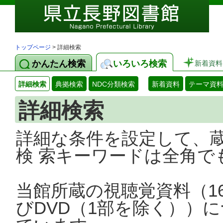
トップページ
> 詳細検索
かんたん検索
いろいろ検索
新着資料
詳細検索
典拠検索
NDC分類検索
新着資料
テーマ資
詳細検索
詳細な条件を設定して、
検 索キーワードは全角で
当館所蔵の視聴覚資料（1
びDVD（1部を除く））