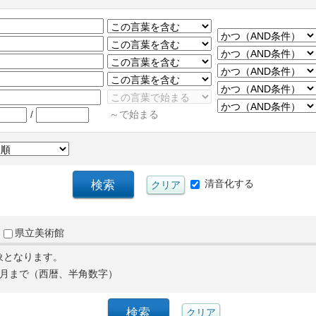
/
～で始まる
清音化する
県立美術館
象となります。
月まで（西暦、半角数字）