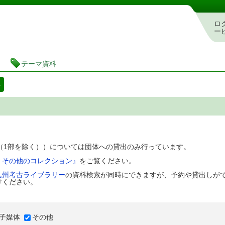
図書館 蔵書検索・予約システム
ロ
ー
テーマ資料
料
D（1部を除く））については団体への貸出のみ行っています。
、その他のコレクション』
をご覧ください。
信州考古ライブラリー
の資料検索が同時にできますが、予約や貸出しが
けください。
子媒体
その他