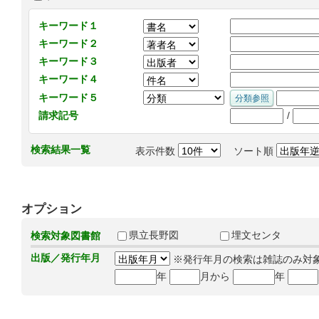
キーワード１
キーワード２
キーワード３
キーワード４
キーワード５
/
請求記号
検索結果一覧
表示件数
ソート順
オプション
県立長野図
埋文センタ
検索対象図書館
出版／発行年月
※発行年月の検索は雑誌のみ対
年
月から
年