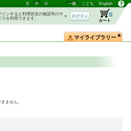
大
中
小
一般
こども
English
0
グインすると利用状況の確認等のサ
ビスを利用できます。
カート
マイライブラリー
できません。