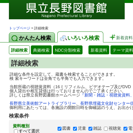
トップページ
> 詳細検索
かんたん検索
いろいろ検索
新着資料
詳細検索
典拠検索
NDC分類検索
新着資料
テーマ資
詳細検索
詳細な条件を設定して、蔵書を検索することができます。
検 索キーワードは全角でも半角でも入力できます。
当館所蔵の視聴覚資料（16ミリフィルム、ビデオテープ及びDV
個人貸出や相互貸借は行っておりませんのでご了承ください。
詳しくは県立長野図書館ホームページ
『新聞・雑誌・視聴覚資料
長野県立美術館アートライブラリー
、
長野県埋蔵文化財センター
御利用にあたっては、各施設の開館日時を御確認のうえ、お出か
検索条件
資料種別
図書
児童
雑誌
視聴覚
電
すべて選択