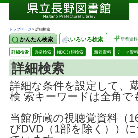
トップページ
> 詳細検索
かんたん検索
いろいろ検索
新着資料
詳細検索
典拠検索
NDC分類検索
新着資料
テーマ資
詳細検索
詳細な条件を設定して、
検 索キーワードは全角で
当館所蔵の視聴覚資料（1
びDVD（1部を除く））