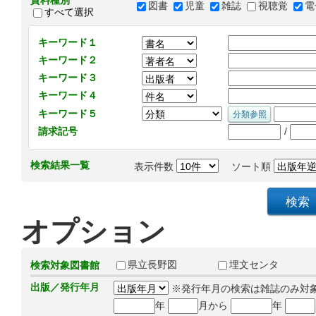
資料種別
図書
児童
雑誌
視聴覚
電
すべて選択
キーワード１
キーワード２
キーワード３
キーワード４
キーワード５
/
請求記号
検索結果一覧
表示件数
ソート順
オプション
県立長野図
埋文センタ
検索対象図書館
出版／発行年月
※発行年月の検索は雑誌のみ対
年
月から
年