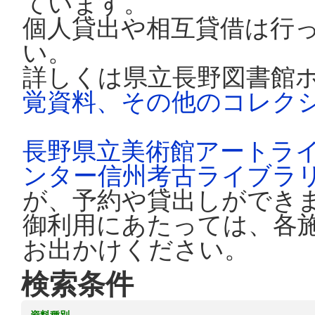
ています。
個人貸出や相互貸借は行
い。
詳しくは県立長野図書館
覚資料、その他のコレク
長野県立美術館アートラ
ンター信州考古ライブラ
が、予約や貸出しができ
御利用にあたっては、各
お出かけください。
検索条件