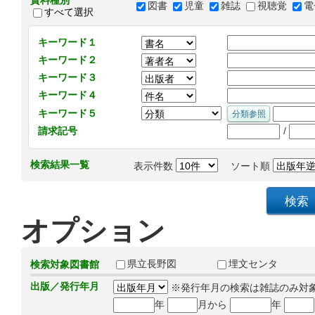
資料種別
図書
児童
雑誌
視聴覚
電
すべて選択
キーワード１
キーワード２
キーワード３
キーワード４
キーワード５
/
請求記号
検索結果一覧
表示件数
ソート順
オプション
県立長野図
埋文センタ
検索対象図書館
出版／発行年月
※発行年月の検索は雑誌のみ対
年
月から
年