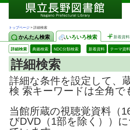
トップページ
> 詳細検索
かんたん検索
いろいろ検索
新着資料
詳細検索
典拠検索
NDC分類検索
新着資料
テーマ資
詳細検索
詳細な条件を設定して、
検 索キーワードは全角で
当館所蔵の視聴覚資料（1
びDVD（1部を除く））