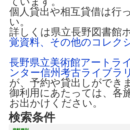
ています。
個人貸出や相互貸借は行
い。
詳しくは県立長野図書館
覚資料、その他のコレク
長野県立美術館アートラ
ンター信州考古ライブラ
が、予約や貸出しができ
御利用にあたっては、各
お出かけください。
検索条件