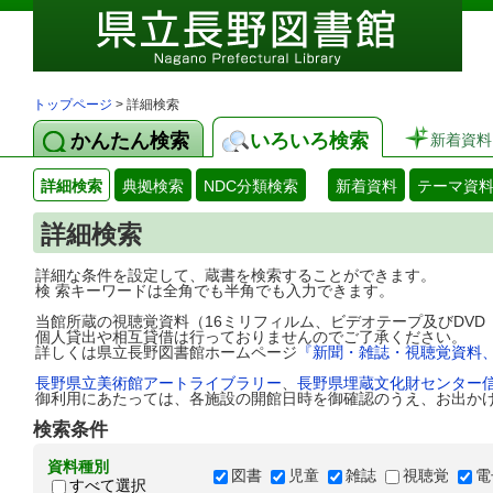
トップページ
> 詳細検索
かんたん検索
いろいろ検索
新着資料
詳細検索
典拠検索
NDC分類検索
新着資料
テーマ資
詳細検索
詳細な条件を設定して、蔵書を検索することができます。
検 索キーワードは全角でも半角でも入力できます。
当館所蔵の視聴覚資料（16ミリフィルム、ビデオテープ及びDV
個人貸出や相互貸借は行っておりませんのでご了承ください。
詳しくは県立長野図書館ホームページ
『新聞・雑誌・視聴覚資料
長野県立美術館アートライブラリー
、
長野県埋蔵文化財センター
御利用にあたっては、各施設の開館日時を御確認のうえ、お出か
検索条件
資料種別
図書
児童
雑誌
視聴覚
電
すべて選択