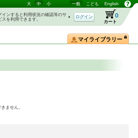
大
中
小
一般
こども
English
0
グインすると利用状況の確認等のサ
ビスを利用できます。
カート
マイライブラリー
できません。