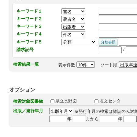
キーワード１
キーワード２
キーワード３
キーワード４
キーワード５
/
請求記号
検索結果一覧
表示件数
ソート順
オプション
県立長野図
埋文センタ
検索対象図書館
出版／発行年月
※発行年月の検索は雑誌のみ対
年
月から
年