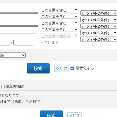
/
～で始まる
清音化する
県立美術館
象となります。
月まで（西暦、半角数字）