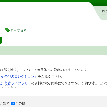
図書館 蔵書検索・予約システム
ロ
ー
テーマ資料
料
D（1部を除く））については団体への貸出のみ行っています。
、その他のコレクション』
をご覧ください。
信州考古ライブラリー
の資料検索が同時にできますが、予約や貸出しが
けください。
子媒体
その他