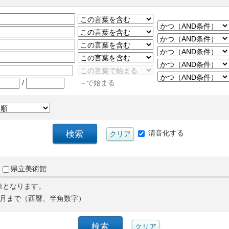
/
～で始まる
清音化する
県立美術館
象となります。
月まで（西暦、半角数字）