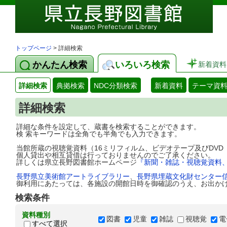
トップページ
> 詳細検索
かんたん検索
いろいろ検索
新着資料
詳細検索
典拠検索
NDC分類検索
新着資料
テーマ資
詳細検索
詳細な条件を設定して、蔵書を検索することができます。
検 索キーワードは全角でも半角でも入力できます。
当館所蔵の視聴覚資料（16ミリフィルム、ビデオテープ及びDV
個人貸出や相互貸借は行っておりませんのでご了承ください。
詳しくは県立長野図書館ホームページ
『新聞・雑誌・視聴覚資料
長野県立美術館アートライブラリー
、
長野県埋蔵文化財センター
御利用にあたっては、各施設の開館日時を御確認のうえ、お出か
検索条件
資料種別
図書
児童
雑誌
視聴覚
電
すべて選択