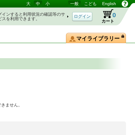
大
中
小
一般
こども
English
0
グインすると利用状況の確認等のサ
ビスを利用できます。
カート
マイライブラリー
できません。