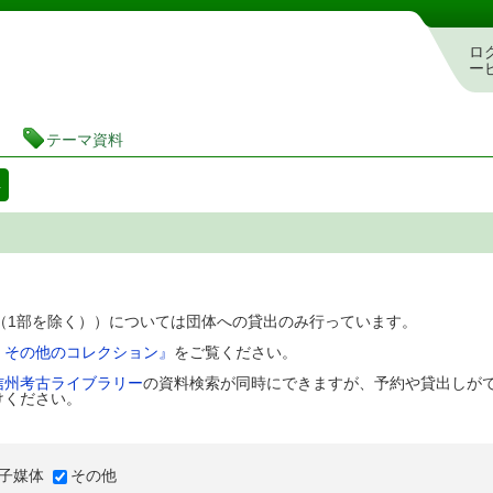
図書館 蔵書検索・予約システム
ロ
ー
テーマ資料
料
D（1部を除く））については団体への貸出のみ行っています。
、その他のコレクション』
をご覧ください。
信州考古ライブラリー
の資料検索が同時にできますが、予約や貸出しが
けください。
子媒体
その他