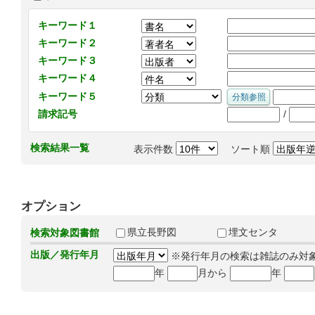
キーワード１
キーワード２
キーワード３
キーワード４
キーワード５
/
請求記号
検索結果一覧
表示件数
ソート順
オプション
県立長野図
埋文センタ
検索対象図書館
出版／発行年月
※発行年月の検索は雑誌のみ対
年
月から
年