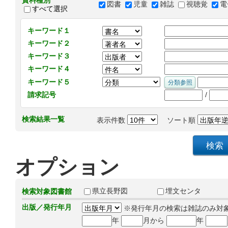
資料種別
図書
児童
雑誌
視聴覚
電
すべて選択
キーワード１
キーワード２
キーワード３
キーワード４
キーワード５
/
請求記号
検索結果一覧
表示件数
ソート順
オプション
県立長野図
埋文センタ
検索対象図書館
出版／発行年月
※発行年月の検索は雑誌のみ対
年
月から
年