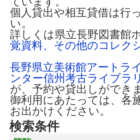
ています。
個人貸出や相互貸借は行
い。
詳しくは県立長野図書館
覚資料、その他のコレク
長野県立美術館アートラ
ンター信州考古ライブラ
が、予約や貸出しができ
御利用にあたっては、各
お出かけください。
検索条件