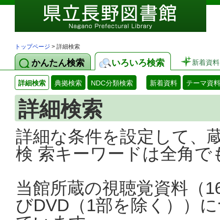
トップページ
> 詳細検索
かんたん検索
いろいろ検索
新着資料
詳細検索
典拠検索
NDC分類検索
新着資料
テーマ資
詳細検索
詳細な条件を設定して、
検 索キーワードは全角で
当館所蔵の視聴覚資料（1
びDVD（1部を除く））