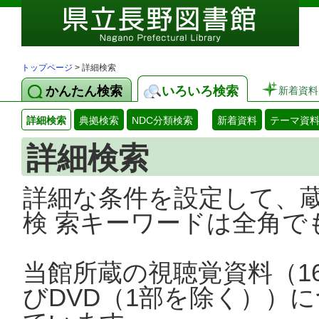
トップページ
> 詳細検索
かんたん検索
いろいろ検索
新着資料
詳細検索
典拠検索
NDC分類検索
新着資料
テーマ資
詳細検索
詳細な条件を設定して、
検 索キーワードは全角で
当館所蔵の視聴覚資料（1
びDVD（1部を除く））