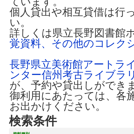
ています。
個人貸出や相互貸借は行
い。
詳しくは県立長野図書館
覚資料、その他のコレク
長野県立美術館アートラ
ンター信州考古ライブラ
が、予約や貸出しができ
御利用にあたっては、各
お出かけください。
検索条件