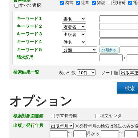
資料種別
図書
児童
雑誌
視聴覚
電
すべて選択
キーワード１
キーワード２
キーワード３
キーワード４
キーワード５
/
請求記号
検索結果一覧
表示件数
ソート順
オプション
県立長野図
埋文センタ
検索対象図書館
出版／発行年月
※発行年月の検索は雑誌のみ対
年
月から
年