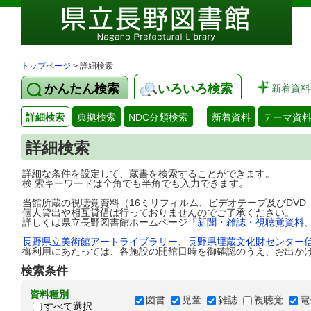
トップページ
> 詳細検索
かんたん検索
いろいろ検索
新着資料
詳細検索
典拠検索
NDC分類検索
新着資料
テーマ資
詳細検索
詳細な条件を設定して、蔵書を検索することができます。
検 索キーワードは全角でも半角でも入力できます。
当館所蔵の視聴覚資料（16ミリフィルム、ビデオテープ及びDV
個人貸出や相互貸借は行っておりませんのでご了承ください。
詳しくは県立長野図書館ホームページ
『新聞・雑誌・視聴覚資料
長野県立美術館アートライブラリー
、
長野県埋蔵文化財センター
御利用にあたっては、各施設の開館日時を御確認のうえ、お出か
検索条件
資料種別
図書
児童
雑誌
視聴覚
電
すべて選択