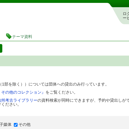
図書館 蔵書検索・予約システム
ロ
ー
テーマ資料
料
D（1部を除く））については団体への貸出のみ行っています。
、その他のコレクション』
をご覧ください。
信州考古ライブラリー
の資料検索が同時にできますが、予約や貸出しが
けください。
子媒体
その他