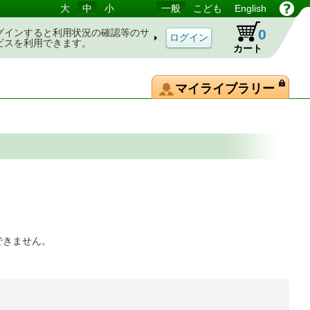
大
中
小
一般
こども
English
0
グインすると利用状況の確認等のサ
ビスを利用できます。
カート
マイライブラリー
できません。