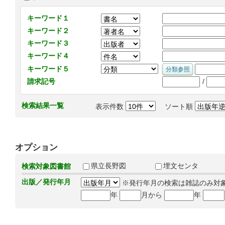
キーワード１
キーワード２
キーワード３
キーワード４
キーワード５
/
請求記号
検索結果一覧
表示件数
ソート順
オプション
県立長野図
埋文センタ
検索対象図書館
出版／発行年月
※発行年月の検索は雑誌のみ対
年
月から
年