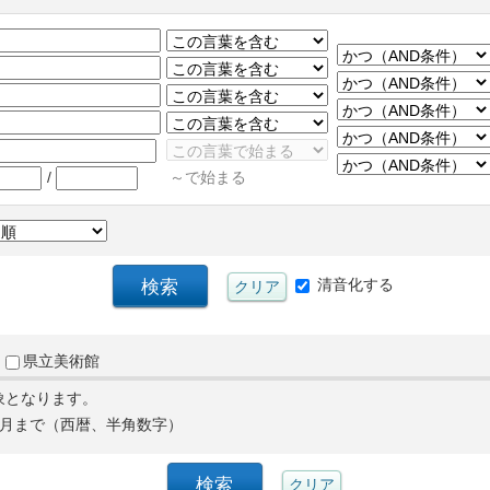
/
～で始まる
清音化する
県立美術館
象となります。
月まで（西暦、半角数字）