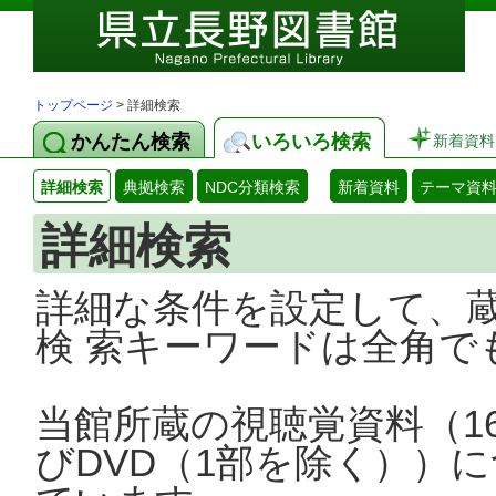
トップページ
> 詳細検索
かんたん検索
いろいろ検索
新着資料
詳細検索
典拠検索
NDC分類検索
新着資料
テーマ資
詳細検索
詳細な条件を設定して、
検 索キーワードは全角で
当館所蔵の視聴覚資料（1
びDVD（1部を除く））