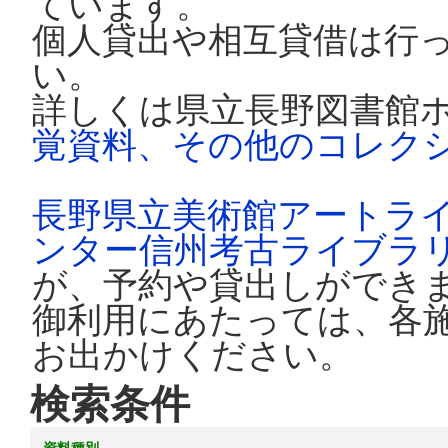
ています。
個人貸出や相互貸借は行
い。
詳しくは県立長野図書館
覚資料、その他のコレク
長野県立美術館アートラ
ンター信州考古ライブラ
が、予約や貸出しができ
御利用にあたっては、各
お出かけください。
検索条件