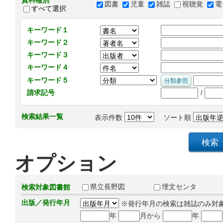
資料種別
図書
児童
雑誌
視聴覚
電
すべて選択
キーワード１
キーワード２
キーワード３
キーワード４
キーワード５
/
請求記号
検索結果一覧
表示件数
ソート順
オプション
県立長野図
埋文センタ
検索対象図書館
出版／発行年月
※発行年月の検索は雑誌のみ対
年
月から
年