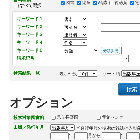
資料種別
図書
児童
雑誌
視聴覚
電
すべて選択
キーワード１
キーワード２
キーワード３
キーワード４
キーワード５
/
請求記号
検索結果一覧
表示件数
ソート順
オプション
県立長野図
埋文センタ
検索対象図書館
出版／発行年月
※発行年月の検索は雑誌のみ対
年
月から
年