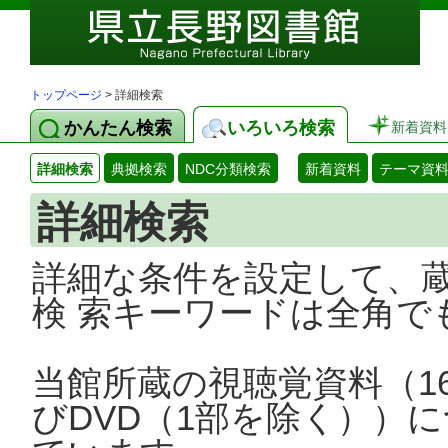
トップページ
> 詳細検索
かんたん検索
いろいろ検索
新着資料
詳細検索
典拠検索
NDC分類検索
新着資料
テーマ資
詳細検索
詳細な条件を設定して、
検 索キーワードは全角で
当館所蔵の視聴覚資料（1
びDVD（1部を除く））