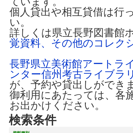
ています。
個人貸出や相互貸借は行
い。
詳しくは県立長野図書館
覚資料、その他のコレク
長野県立美術館アートラ
ンター信州考古ライブラ
が、予約や貸出しができ
御利用にあたっては、各
お出かけください。
検索条件