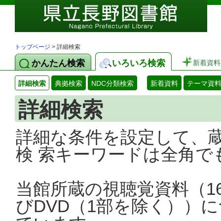
トップページ
> 詳細検索
かんたん検索
いろいろ検索
新着資料
詳細検索
典拠検索
NDC分類検索
新着資料
テーマ資
詳細検索
詳細な条件を設定して、
検 索キーワードは全角で
当館所蔵の視聴覚資料（1
びDVD（1部を除く））