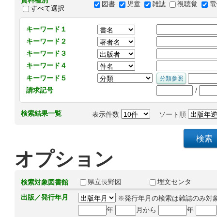
資料種別
図書
児童
雑誌
視聴覚
電
すべて選択
キーワード１
キーワード２
キーワード３
キーワード４
キーワード５
/
請求記号
検索結果一覧
表示件数
ソート順
オプション
県立長野図
埋文センタ
検索対象図書館
出版／発行年月
※発行年月の検索は雑誌のみ対
年
月から
年