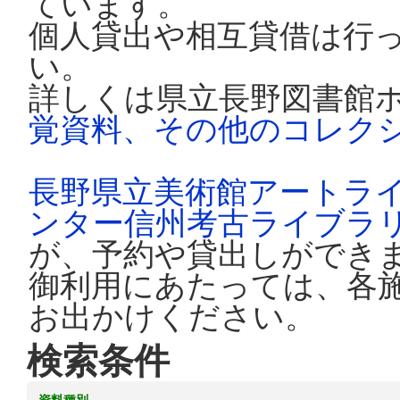
ています。
個人貸出や相互貸借は行
い。
詳しくは県立長野図書館
覚資料、その他のコレク
長野県立美術館アートラ
ンター信州考古ライブラ
が、予約や貸出しができ
御利用にあたっては、各
お出かけください。
検索条件