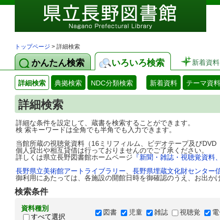
トップページ
> 詳細検索
かんたん検索
いろいろ検索
新着資料
詳細検索
典拠検索
NDC分類検索
新着資料
テーマ資
詳細検索
詳細な条件を設定して、蔵書を検索することができます。
検 索キーワードは全角でも半角でも入力できます。
当館所蔵の視聴覚資料（16ミリフィルム、ビデオテープ及びDV
個人貸出や相互貸借は行っておりませんのでご了承ください。
詳しくは県立長野図書館ホームページ
『新聞・雑誌・視聴覚資料
長野県立美術館アートライブラリー
、
長野県埋蔵文化財センター
御利用にあたっては、各施設の開館日時を御確認のうえ、お出か
検索条件
資料種別
図書
児童
雑誌
視聴覚
電
すべて選択