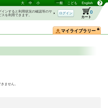
大
中
小
一般
こども
English
0
グインすると利用状況の確認等のサ
ビスを利用できます。
カート
マイライブラリー
できません。