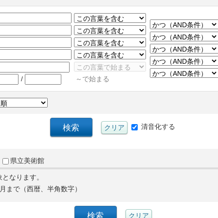
/
～で始まる
清音化する
県立美術館
象となります。
月まで（西暦、半角数字）