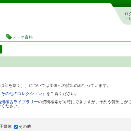
図書館 蔵書検索・予約システム
ロ
ー
テーマ資料
料
D（1部を除く））については団体への貸出のみ行っています。
、その他のコレクション』
をご覧ください。
信州考古ライブラリー
の資料検索が同時にできますが、予約や貸出しが
けください。
子媒体
その他