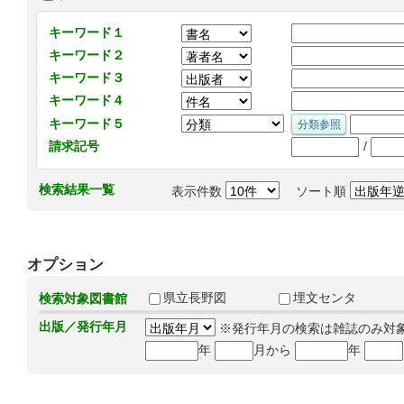
キーワード１
キーワード２
キーワード３
キーワード４
キーワード５
/
請求記号
検索結果一覧
表示件数
ソート順
オプション
県立長野図
埋文センタ
検索対象図書館
出版／発行年月
※発行年月の検索は雑誌のみ対
年
月から
年