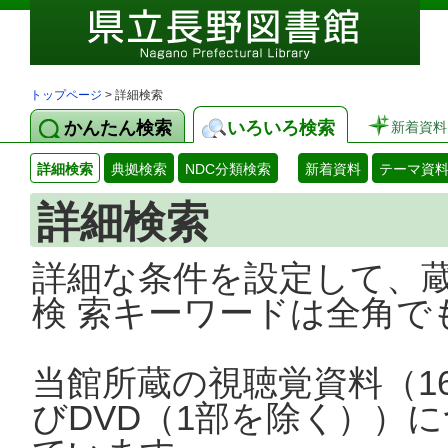
トップページ
> 詳細検索
かんたん検索
いろいろ検索
新着資料
詳細検索
典拠検索
NDC分類検索
新着資料
テーマ資
詳細検索
詳細な条件を設定して、
検 索キーワードは全角で
当館所蔵の視聴覚資料（1
びDVD（1部を除く））