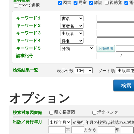
資料種別
図書
児童
雑誌
視聴覚
電
すべて選択
キーワード１
キーワード２
キーワード３
キーワード４
キーワード５
/
請求記号
検索結果一覧
表示件数
ソート順
オプション
県立長野図
埋文センタ
検索対象図書館
出版／発行年月
※発行年月の検索は雑誌のみ対
年
月から
年