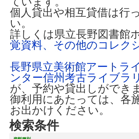
ています。
個人貸出や相互貸借は行
い。
詳しくは県立長野図書館
覚資料、その他のコレク
長野県立美術館アートラ
ンター信州考古ライブラ
が、予約や貸出しができ
御利用にあたっては、各
お出かけください。
検索条件