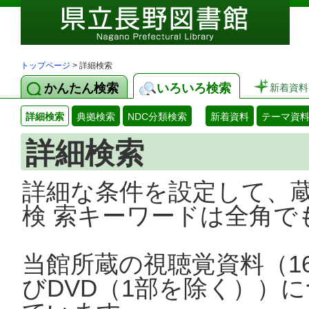
トップページ
> 詳細検索
かんたん検索
いろいろ検索
新着資料
詳細検索
典拠検索
NDC分類検索
新着資料
テーマ資
詳細検索
詳細な条件を設定して、
検 索キーワードは全角で
当館所蔵の視聴覚資料（1
びDVD（1部を除く））