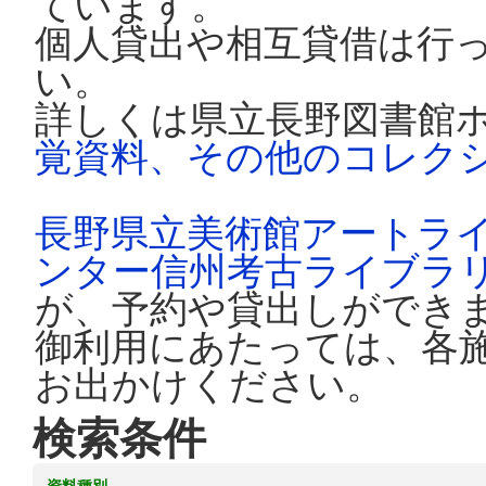
ています。
個人貸出や相互貸借は行
い。
詳しくは県立長野図書館
覚資料、その他のコレク
長野県立美術館アートラ
ンター信州考古ライブラ
が、予約や貸出しができ
御利用にあたっては、各
お出かけください。
検索条件