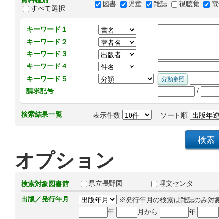
資料種別
図書
児童
雑誌
視聴覚
電
すべて選択
キーワード１
キーワード２
キーワード３
キーワード４
キーワード５
/
請求記号
検索結果一覧
表示件数
ソート順
オプション
県立長野図
埋文センタ
検索対象図書館
出版／発行年月
※発行年月の検索は雑誌のみ対
年
月から
年