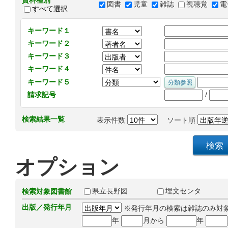
資料種別
図書
児童
雑誌
視聴覚
電
すべて選択
キーワード１
キーワード２
キーワード３
キーワード４
キーワード５
/
請求記号
検索結果一覧
表示件数
ソート順
オプション
県立長野図
埋文センタ
検索対象図書館
出版／発行年月
※発行年月の検索は雑誌のみ対
年
月から
年