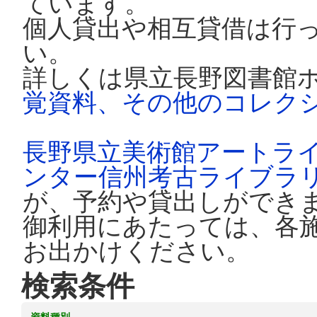
ています。
個人貸出や相互貸借は行
い。
詳しくは県立長野図書館
覚資料、その他のコレク
長野県立美術館アートラ
ンター信州考古ライブラ
が、予約や貸出しができ
御利用にあたっては、各
お出かけください。
検索条件