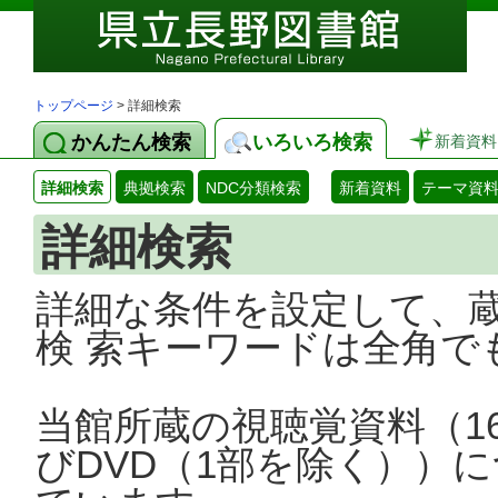
トップページ
> 詳細検索
かんたん検索
いろいろ検索
新着資料
詳細検索
典拠検索
NDC分類検索
新着資料
テーマ資
詳細検索
詳細な条件を設定して、
検 索キーワードは全角で
当館所蔵の視聴覚資料（1
びDVD（1部を除く））