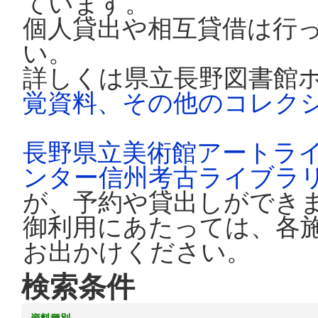
ています。
個人貸出や相互貸借は行
い。
詳しくは県立長野図書館
覚資料、その他のコレク
長野県立美術館アートラ
ンター信州考古ライブラ
が、予約や貸出しができ
御利用にあたっては、各
お出かけください。
検索条件