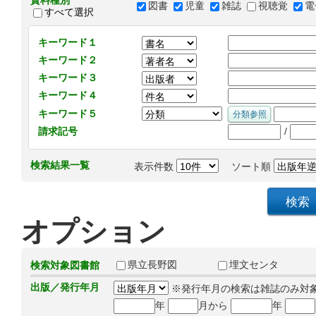
資料種別
図書
児童
雑誌
視聴覚
電
すべて選択
キーワード１
キーワード２
キーワード３
キーワード４
キーワード５
/
請求記号
検索結果一覧
表示件数
ソート順
オプション
県立長野図
埋文センタ
検索対象図書館
出版／発行年月
※発行年月の検索は雑誌のみ対
年
月から
年