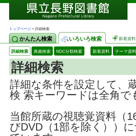
トップページ
> 詳細検索
かんたん検索
いろいろ検索
新着資料
詳細検索
典拠検索
NDC分類検索
新着資料
テーマ資
詳細検索
詳細な条件を設定して、
検 索キーワードは全角で
当館所蔵の視聴覚資料（1
びDVD（1部を除く））