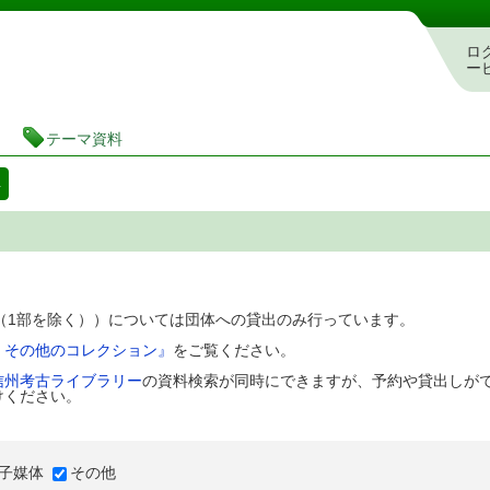
図書館 蔵書検索・予約システム
ロ
ー
テーマ資料
料
D（1部を除く））については団体への貸出のみ行っています。
、その他のコレクション』
をご覧ください。
信州考古ライブラリー
の資料検索が同時にできますが、予約や貸出しが
けください。
子媒体
その他