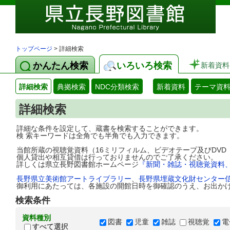
トップページ
> 詳細検索
かんたん検索
いろいろ検索
新着資料
詳細検索
典拠検索
NDC分類検索
新着資料
テーマ資
詳細検索
詳細な条件を設定して、蔵書を検索することができます。
検 索キーワードは全角でも半角でも入力できます。
当館所蔵の視聴覚資料（16ミリフィルム、ビデオテープ及びDV
個人貸出や相互貸借は行っておりませんのでご了承ください。
詳しくは県立長野図書館ホームページ
『新聞・雑誌・視聴覚資料
長野県立美術館アートライブラリー
、
長野県埋蔵文化財センター
御利用にあたっては、各施設の開館日時を御確認のうえ、お出か
検索条件
資料種別
図書
児童
雑誌
視聴覚
電
すべて選択