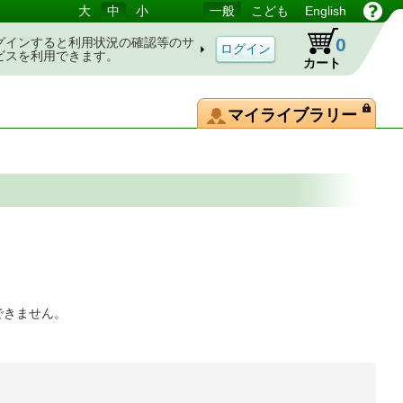
大
中
小
一般
こども
English
0
グインすると利用状況の確認等のサ
ビスを利用できます。
カート
マイライブラリー
できません。