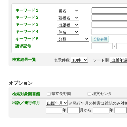
キーワード１
キーワード２
キーワード３
キーワード４
キーワード５
/
請求記号
検索結果一覧
表示件数
ソート順
オプション
県立長野図
埋文センタ
検索対象図書館
出版／発行年月
※発行年月の検索は雑誌のみ対
年
月から
年