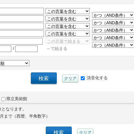
/
～で始まる
清音化する
県立美術館
象となります。
月まで（西暦、半角数字）