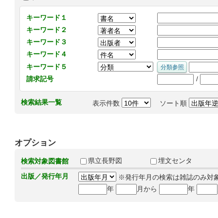
キーワード１
キーワード２
キーワード３
キーワード４
キーワード５
/
請求記号
検索結果一覧
表示件数
ソート順
オプション
県立長野図
埋文センタ
検索対象図書館
出版／発行年月
※発行年月の検索は雑誌のみ対
年
月から
年