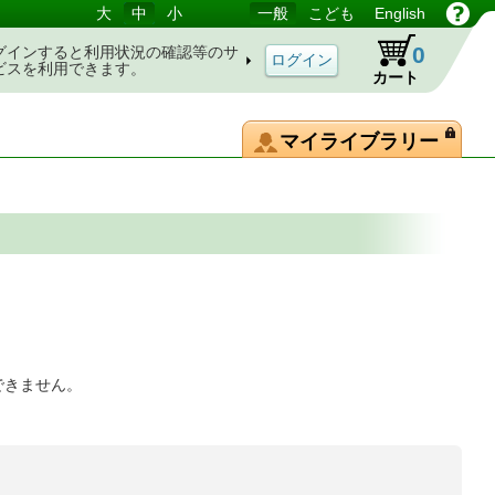
大
中
小
一般
こども
English
0
グインすると利用状況の確認等のサ
ビスを利用できます。
カート
マイライブラリー
できません。