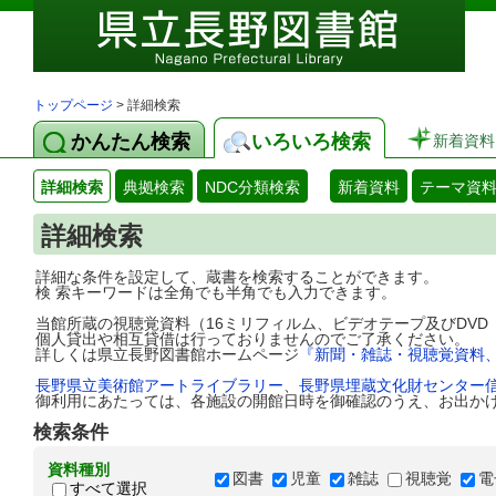
トップページ
> 詳細検索
かんたん検索
いろいろ検索
新着資料
詳細検索
典拠検索
NDC分類検索
新着資料
テーマ資
詳細検索
詳細な条件を設定して、蔵書を検索することができます。
検 索キーワードは全角でも半角でも入力できます。
当館所蔵の視聴覚資料（16ミリフィルム、ビデオテープ及びDV
個人貸出や相互貸借は行っておりませんのでご了承ください。
詳しくは県立長野図書館ホームページ
『新聞・雑誌・視聴覚資料
長野県立美術館アートライブラリー
、
長野県埋蔵文化財センター
御利用にあたっては、各施設の開館日時を御確認のうえ、お出か
検索条件
資料種別
図書
児童
雑誌
視聴覚
電
すべて選択