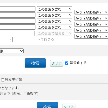
/
～で始まる
清音化する
県立美術館
象となります。
月まで（西暦、半角数字）