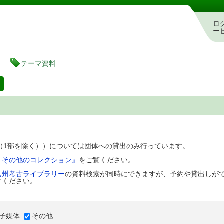
図書館 蔵書検索・予約システム
ロ
ー
テーマ資料
料
D（1部を除く））については団体への貸出のみ行っています。
、その他のコレクション』
をご覧ください。
信州考古ライブラリー
の資料検索が同時にできますが、予約や貸出しが
けください。
子媒体
その他