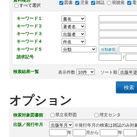
資料種別
図書
児童
雑誌
視聴覚
電
すべて選択
キーワード１
キーワード２
キーワード３
キーワード４
キーワード５
/
請求記号
検索結果一覧
表示件数
ソート順
オプション
県立長野図
埋文センタ
検索対象図書館
出版／発行年月
※発行年月の検索は雑誌のみ対
年
月から
年