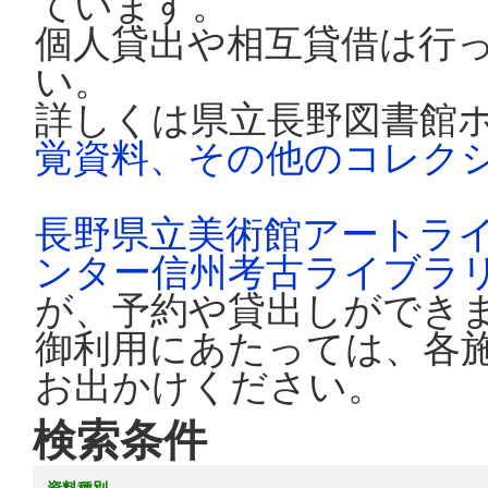
ています。
個人貸出や相互貸借は行
い。
詳しくは県立長野図書館
覚資料、その他のコレク
長野県立美術館アートラ
ンター信州考古ライブラ
が、予約や貸出しができ
御利用にあたっては、各
お出かけください。
検索条件