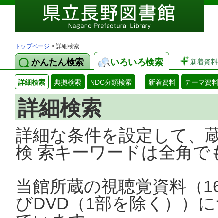
トップページ
> 詳細検索
かんたん検索
いろいろ検索
新着資料
詳細検索
典拠検索
NDC分類検索
新着資料
テーマ資
詳細検索
詳細な条件を設定して、
検 索キーワードは全角で
当館所蔵の視聴覚資料（1
びDVD（1部を除く））