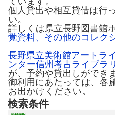
ています。
個人貸出や相互貸借は行
い。
詳しくは県立長野図書館
覚資料、その他のコレク
長野県立美術館アートラ
ンター信州考古ライブラ
が、予約や貸出しができ
御利用にあたっては、各
お出かけください。
検索条件