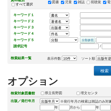
資料種別
図書
児童
雑誌
視聴覚
電
すべて選択
キーワード１
キーワード２
キーワード３
キーワード４
キーワード５
/
請求記号
検索結果一覧
表示件数
ソート順
オプション
県立長野図
埋文センタ
検索対象図書館
出版／発行年月
※発行年月の検索は雑誌のみ対
年
月から
年