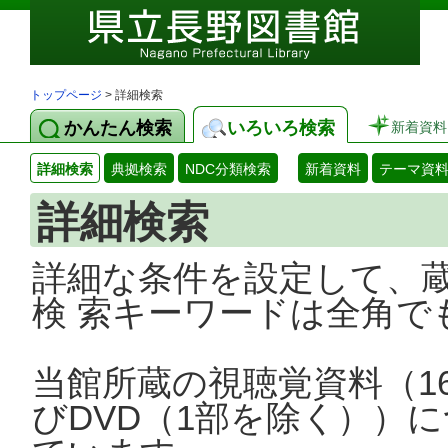
トップページ
> 詳細検索
かんたん検索
いろいろ検索
新着資料
詳細検索
典拠検索
NDC分類検索
新着資料
テーマ資
詳細検索
詳細な条件を設定して、
検 索キーワードは全角で
当館所蔵の視聴覚資料（1
びDVD（1部を除く））