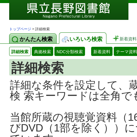
トップページ
> 詳細検索
かんたん検索
いろいろ検索
新着資料
詳細検索
典拠検索
NDC分類検索
新着資料
テーマ資
詳細検索
詳細な条件を設定して、
検 索キーワードは全角で
当館所蔵の視聴覚資料（1
びDVD（1部を除く））