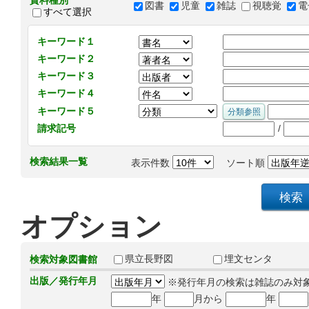
資料種別
図書
児童
雑誌
視聴覚
電
すべて選択
キーワード１
キーワード２
キーワード３
キーワード４
キーワード５
/
請求記号
検索結果一覧
表示件数
ソート順
オプション
県立長野図
埋文センタ
検索対象図書館
出版／発行年月
※発行年月の検索は雑誌のみ対
年
月から
年