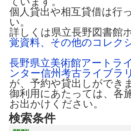
ています。
個人貸出や相互貸借は行
い。
詳しくは県立長野図書館
覚資料、その他のコレク
長野県立美術館アートラ
ンター信州考古ライブラ
が、予約や貸出しができ
御利用にあたっては、各
お出かけください。
検索条件