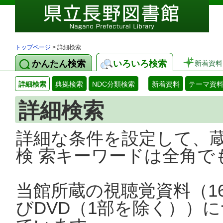
トップページ
> 詳細検索
かんたん検索
いろいろ検索
新着資料
詳細検索
典拠検索
NDC分類検索
新着資料
テーマ資
詳細検索
詳細な条件を設定して、
検 索キーワードは全角で
当館所蔵の視聴覚資料（1
びDVD（1部を除く））