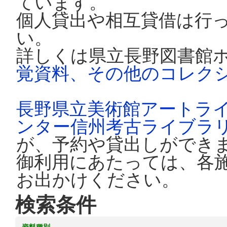
ています。
個人貸出や相互貸借は行
い。
詳しくは県立長野図書館
覚資料、その他のコレク
長野県立美術館アートラ
ンター信州考古ライブラ
が、予約や貸出しができ
御利用にあたっては、各
お出かけください。
検索条件