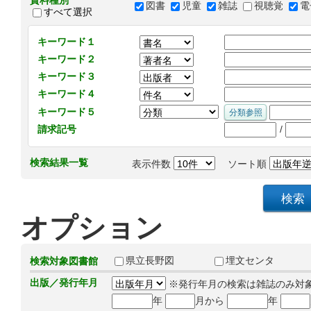
資料種別
図書
児童
雑誌
視聴覚
電
すべて選択
キーワード１
キーワード２
キーワード３
キーワード４
キーワード５
/
請求記号
検索結果一覧
表示件数
ソート順
オプション
県立長野図
埋文センタ
検索対象図書館
出版／発行年月
※発行年月の検索は雑誌のみ対
年
月から
年