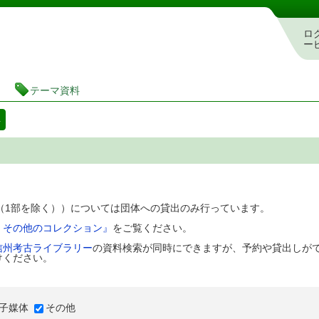
図書館 蔵書検索・予約システム
ロ
ー
テーマ資料
料
D（1部を除く））については団体への貸出のみ行っています。
、その他のコレクション』
をご覧ください。
信州考古ライブラリー
の資料検索が同時にできますが、予約や貸出しが
けください。
子媒体
その他