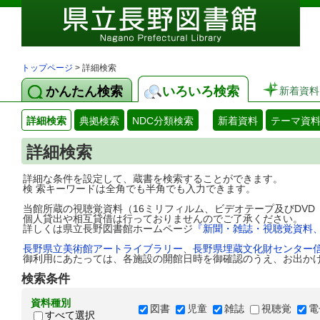
トップページ
> 詳細検索
かんたん検索
いろいろ検索
新着資料
詳細検索
典拠検索
NDC分類検索
新着資料
テーマ資
詳細検索
詳細な条件を設定して、蔵書を検索することができます。
検 索キーワードは全角でも半角でも入力できます。
当館所蔵の視聴覚資料（16ミリフィルム、ビデオテープ及びDV
個人貸出や相互貸借は行っておりませんのでご了承ください。
詳しくは県立長野図書館ホームページ
『新聞・雑誌・視聴覚資料
長野県立美術館アートライブラリー
、
長野県埋蔵文化財センター
御利用にあたっては、各施設の開館日時を御確認のうえ、お出か
検索条件
資料種別
図書
児童
雑誌
視聴覚
電
すべて選択