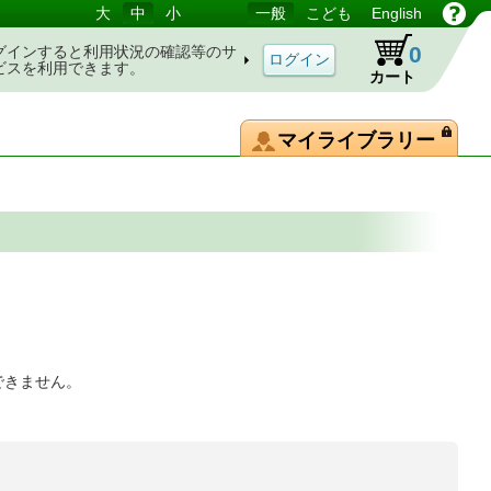
大
中
小
一般
こども
English
0
グインすると利用状況の確認等のサ
ビスを利用できます。
カート
マイライブラリー
できません。