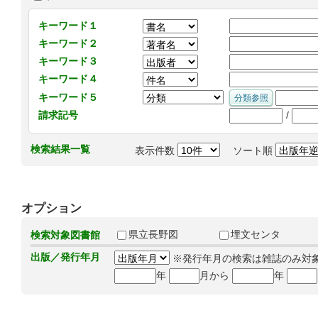
キーワード１
キーワード２
キーワード３
キーワード４
キーワード５
/
請求記号
検索結果一覧
表示件数
ソート順
オプション
県立長野図
埋文センタ
検索対象図書館
出版／発行年月
※発行年月の検索は雑誌のみ対
年
月から
年