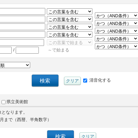
/
～で始まる
清音化する
県立美術館
象となります。
月まで（西暦、半角数字）