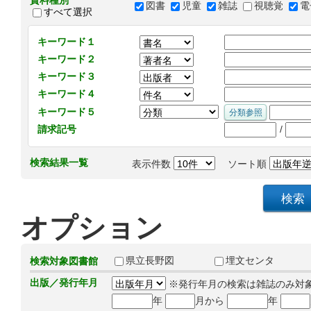
資料種別
図書
児童
雑誌
視聴覚
電
すべて選択
キーワード１
キーワード２
キーワード３
キーワード４
キーワード５
/
請求記号
検索結果一覧
表示件数
ソート順
オプション
県立長野図
埋文センタ
検索対象図書館
出版／発行年月
※発行年月の検索は雑誌のみ対
年
月から
年