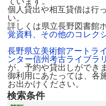
ています。
個人貸出や相互貸借は行
い。
詳しくは県立長野図書館
覚資料、その他のコレク
長野県立美術館アートラ
ンター信州考古ライブラ
が、予約や貸出しができ
御利用にあたっては、各
お出かけください。
検索条件