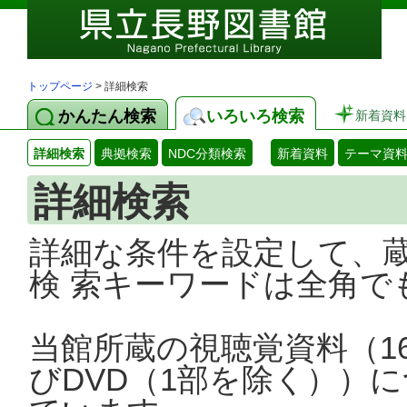
トップページ
> 詳細検索
かんたん検索
いろいろ検索
新着資料
詳細検索
典拠検索
NDC分類検索
新着資料
テーマ資
詳細検索
詳細な条件を設定して、
検 索キーワードは全角で
当館所蔵の視聴覚資料（1
びDVD（1部を除く））