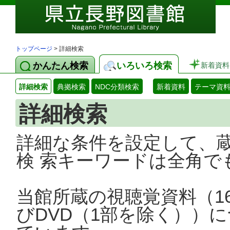
トップページ
> 詳細検索
かんたん検索
いろいろ検索
新着資料
詳細検索
典拠検索
NDC分類検索
新着資料
テーマ資
詳細検索
詳細な条件を設定して、
検 索キーワードは全角で
当館所蔵の視聴覚資料（1
びDVD（1部を除く））