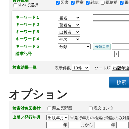
資料種別
図書
児童
雑誌
視聴覚
電
すべて選択
キーワード１
キーワード２
キーワード３
キーワード４
キーワード５
/
請求記号
検索結果一覧
表示件数
ソート順
オプション
県立長野図
埋文センタ
検索対象図書館
出版／発行年月
※発行年月の検索は雑誌のみ対
年
月から
年