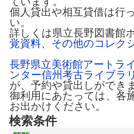
ています。
個人貸出や相互貸借は行
い。
詳しくは県立長野図書館
覚資料、その他のコレク
長野県立美術館アートラ
ンター信州考古ライブラ
が、予約や貸出しができ
御利用にあたっては、各
お出かけください。
検索条件