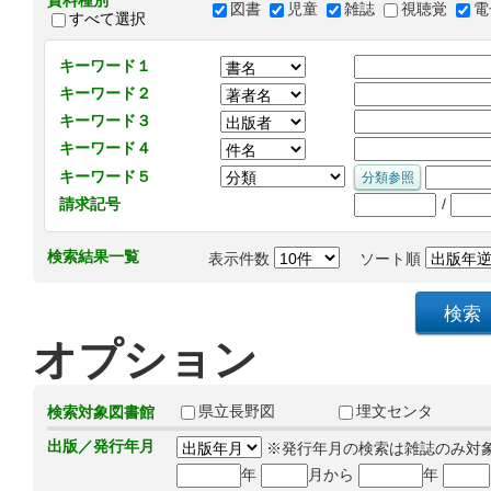
資料種別
図書
児童
雑誌
視聴覚
電
すべて選択
キーワード１
キーワード２
キーワード３
キーワード４
キーワード５
/
請求記号
検索結果一覧
表示件数
ソート順
オプション
県立長野図
埋文センタ
検索対象図書館
出版／発行年月
※発行年月の検索は雑誌のみ対
年
月から
年