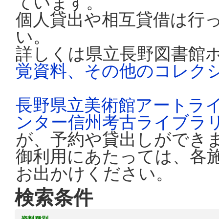
ています。
個人貸出や相互貸借は行
い。
詳しくは県立長野図書館
覚資料、その他のコレク
長野県立美術館アートラ
ンター信州考古ライブラ
が、予約や貸出しができ
御利用にあたっては、各
お出かけください。
検索条件