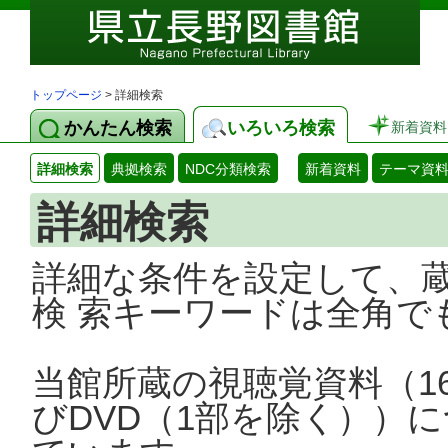
トップページ
> 詳細検索
かんたん検索
いろいろ検索
新着資料
詳細検索
典拠検索
NDC分類検索
新着資料
テーマ資
詳細検索
詳細な条件を設定して、
検 索キーワードは全角で
当館所蔵の視聴覚資料（1
びDVD（1部を除く））