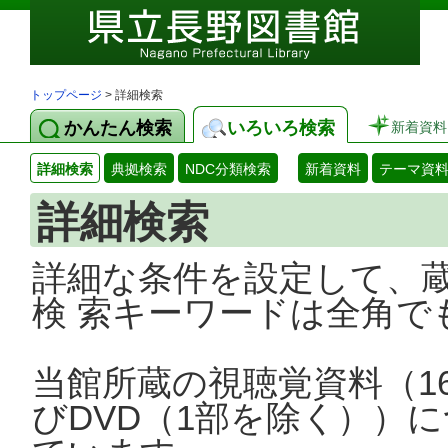
トップページ
> 詳細検索
かんたん検索
いろいろ検索
新着資料
詳細検索
典拠検索
NDC分類検索
新着資料
テーマ資
詳細検索
詳細な条件を設定して、
検 索キーワードは全角で
当館所蔵の視聴覚資料（1
びDVD（1部を除く））