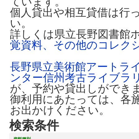
ています。
個人貸出や相互貸借は行
い。
詳しくは県立長野図書館
覚資料、その他のコレク
長野県立美術館アートラ
ンター信州考古ライブラ
が、予約や貸出しができ
御利用にあたっては、各
お出かけください。
検索条件