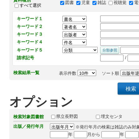
資料種別
図書
児童
雑誌
視聴覚
電
すべて選択
キーワード１
キーワード２
キーワード３
キーワード４
キーワード５
/
請求記号
検索結果一覧
表示件数
ソート順
オプション
県立長野図
埋文センタ
検索対象図書館
出版／発行年月
※発行年月の検索は雑誌のみ対
年
月から
年