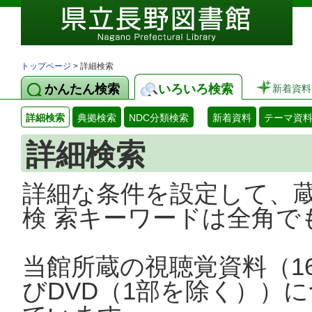
トップページ
> 詳細検索
かんたん検索
いろいろ検索
新着資料
詳細検索
典拠検索
NDC分類検索
新着資料
テーマ資
詳細検索
詳細な条件を設定して、
検 索キーワードは全角で
当館所蔵の視聴覚資料（1
びDVD（1部を除く））