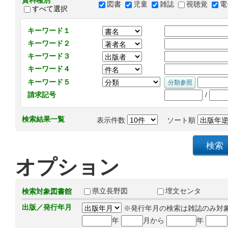
資料種別
図書
児童
雑誌
視聴覚
電
すべて選択
キーワード１
キーワード２
キーワード３
キーワード４
キーワード５
/
請求記号
検索結果一覧
表示件数
ソート順
オプション
県立長野図
埋文センタ
検索対象図書館
出版／発行年月
※発行年月の検索は雑誌のみ対
年
月から
年