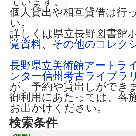
ています。
個人貸出や相互貸借は行
い。
詳しくは県立長野図書館
覚資料、その他のコレク
長野県立美術館アートラ
ンター信州考古ライブラ
が、予約や貸出しができ
御利用にあたっては、各
お出かけください。
検索条件