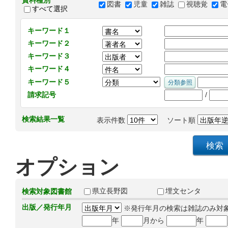
資料種別
図書
児童
雑誌
視聴覚
電
すべて選択
キーワード１
キーワード２
キーワード３
キーワード４
キーワード５
/
請求記号
検索結果一覧
表示件数
ソート順
オプション
県立長野図
埋文センタ
検索対象図書館
出版／発行年月
※発行年月の検索は雑誌のみ対
年
月から
年