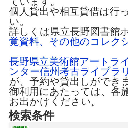
ています。
個人貸出や相互貸借は行
い。
詳しくは県立長野図書館
覚資料、その他のコレク
長野県立美術館アートラ
ンター信州考古ライブラ
が、予約や貸出しができ
御利用にあたっては、各
お出かけください。
検索条件