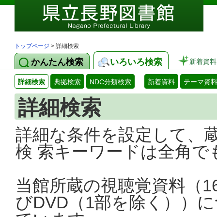
トップページ
> 詳細検索
かんたん検索
いろいろ検索
新着資料
詳細検索
典拠検索
NDC分類検索
新着資料
テーマ資
詳細検索
詳細な条件を設定して、
検 索キーワードは全角で
当館所蔵の視聴覚資料（1
びDVD（1部を除く））