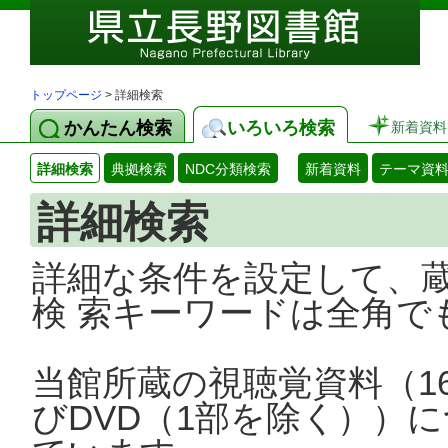
トップページ
> 詳細検索
かんたん検索
いろいろ検索
新着資料
詳細検索
典拠検索
NDC分類検索
新着資料
テーマ資
詳細検索
詳細な条件を設定して、
検 索キーワードは全角で
当館所蔵の視聴覚資料（1
びDVD（1部を除く））