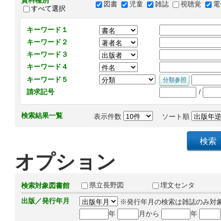
資料種別
図書
児童
雑誌
視聴覚
電
すべて選択
キーワード１
キーワード２
キーワード３
キーワード４
キーワード５
/
請求記号
検索結果一覧
表示件数
ソート順
オプション
県立長野図
埋文センタ
検索対象図書館
出版／発行年月
※発行年月の検索は雑誌のみ対
年
月から
年