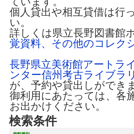
ています。
個人貸出や相互貸借は行
い。
詳しくは県立長野図書館
覚資料、その他のコレク
長野県立美術館アートラ
ンター信州考古ライブラ
が、予約や貸出しができ
御利用にあたっては、各
お出かけください。
検索条件