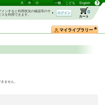
大
中
小
一般
こども
English
0
グインすると利用状況の確認等のサ
ビスを利用できます。
カート
マイライブラリー
できません。