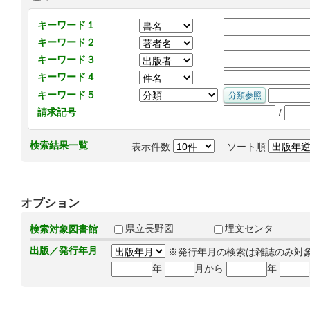
キーワード１
キーワード２
キーワード３
キーワード４
キーワード５
/
請求記号
検索結果一覧
表示件数
ソート順
オプション
県立長野図
埋文センタ
検索対象図書館
出版／発行年月
※発行年月の検索は雑誌のみ対
年
月から
年