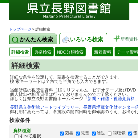
トップページ
> 詳細検索
かんたん検索
いろいろ検索
新着資料
詳細検索
典拠検索
NDC分類検索
新着資料
テーマ資
詳細検索
詳細な条件を設定して、蔵書を検索することができます。
検 索キーワードは全角でも半角でも入力できます。
当館所蔵の視聴覚資料（16ミリフィルム、ビデオテープ及びDV
個人貸出や相互貸借は行っておりませんのでご了承ください。
詳しくは県立長野図書館ホームページ
『新聞・雑誌・視聴覚資料
長野県立美術館アートライブラリー
、
長野県埋蔵文化財センター
御利用にあたっては、各施設の開館日時を御確認のうえ、お出か
検索条件
資料種別
図書
児童
雑誌
視聴覚
電
すべて選択