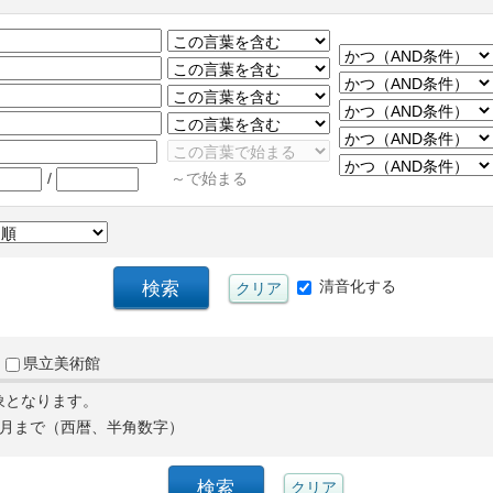
/
～で始まる
清音化する
県立美術館
象となります。
月まで（西暦、半角数字）