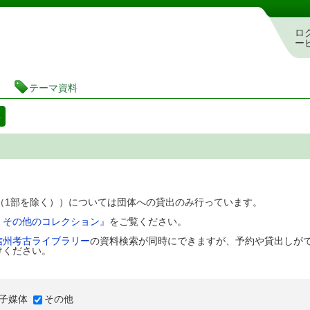
図書館 蔵書検索・予約システム
ロ
ー
テーマ資料
料
D（1部を除く））については団体への貸出のみ行っています。
、その他のコレクション』
をご覧ください。
信州考古ライブラリー
の資料検索が同時にできますが、予約や貸出しが
けください。
子媒体
その他