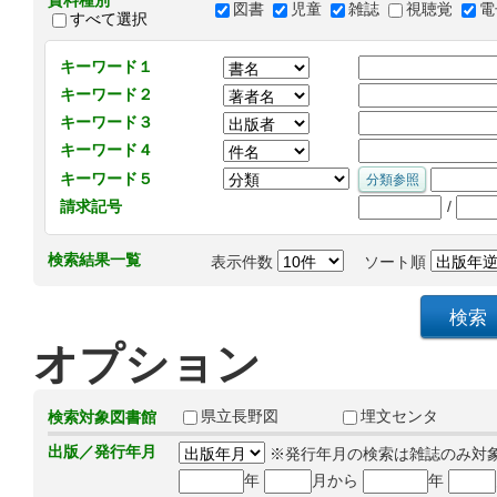
資料種別
図書
児童
雑誌
視聴覚
電
すべて選択
キーワード１
キーワード２
キーワード３
キーワード４
キーワード５
/
請求記号
検索結果一覧
表示件数
ソート順
オプション
県立長野図
埋文センタ
検索対象図書館
出版／発行年月
※発行年月の検索は雑誌のみ対
年
月から
年