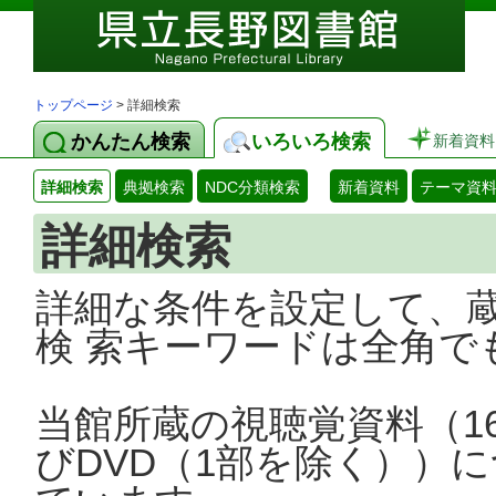
トップページ
> 詳細検索
かんたん検索
いろいろ検索
新着資料
詳細検索
典拠検索
NDC分類検索
新着資料
テーマ資
詳細検索
詳細な条件を設定して、
検 索キーワードは全角で
当館所蔵の視聴覚資料（1
びDVD（1部を除く））