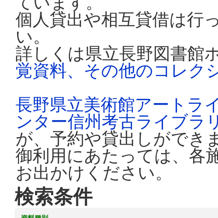
ています。
個人貸出や相互貸借は行
い。
詳しくは県立長野図書館
覚資料、その他のコレク
長野県立美術館アートラ
ンター信州考古ライブラ
が、予約や貸出しができ
御利用にあたっては、各
お出かけください。
検索条件