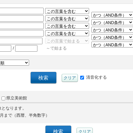
/
～で始まる
清音化する
県立美術館
象となります。
月まで（西暦、半角数字）