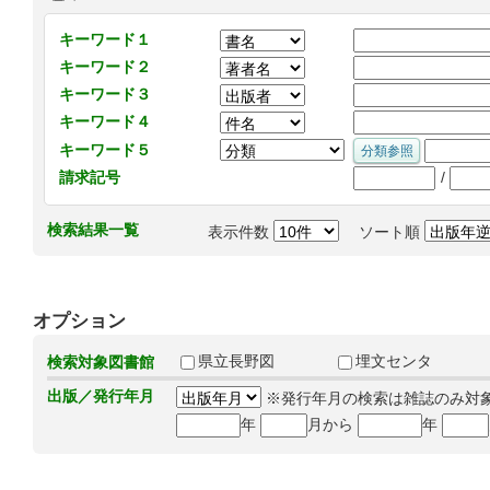
キーワード１
キーワード２
キーワード３
キーワード４
キーワード５
/
請求記号
検索結果一覧
表示件数
ソート順
オプション
県立長野図
埋文センタ
検索対象図書館
出版／発行年月
※発行年月の検索は雑誌のみ対
年
月から
年