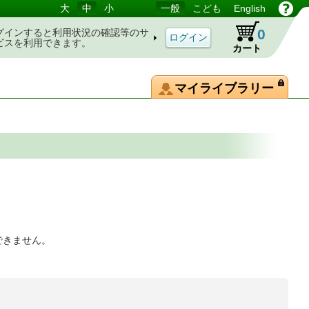
大
中
小
一般
こども
English
0
グインすると利用状況の確認等のサ
ビスを利用できます。
カート
マイライブラリー
できません。