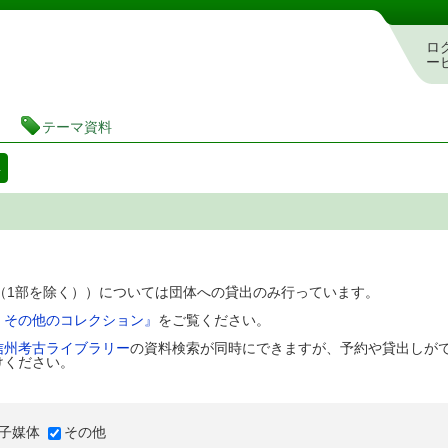
図書館 蔵書検索・予約システム
ロ
ー
テーマ資料
料
D（1部を除く））については団体への貸出のみ行っています。
、その他のコレクション』
をご覧ください。
信州考古ライブラリー
の資料検索が同時にできますが、予約や貸出しが
けください。
子媒体
その他