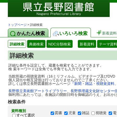
トップページ
> 詳細検索
かんたん検索
いろいろ検索
新着資料
詳細検索
典拠検索
NDC分類検索
新着資料
テーマ資
詳細検索
詳細な条件を設定して、蔵書を検索することができます。
検 索キーワードは全角でも半角でも入力できます。
当館所蔵の視聴覚資料（16ミリフィルム、ビデオテープ及びDV
個人貸出や相互貸借は行っておりませんのでご了承ください。
詳しくは県立長野図書館ホームページ
『新聞・雑誌・視聴覚資料
長野県立美術館アートライブラリー
、
長野県埋蔵文化財センター
御利用にあたっては、各施設の開館日時を御確認のうえ、お出か
検索条件
資料種別
図書
児童
雑誌
視聴覚
電
すべて選択