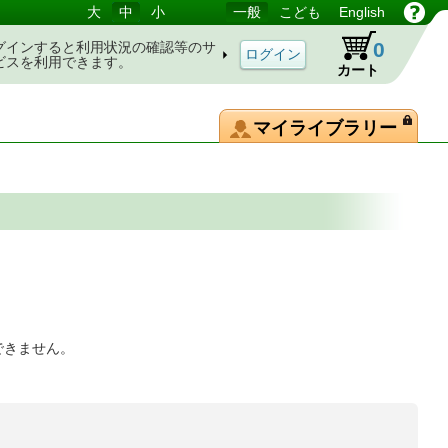
大
中
小
一般
こども
English
0
グインすると利用状況の確認等のサ
ビスを利用できます。
カート
マイライブラリー
できません。