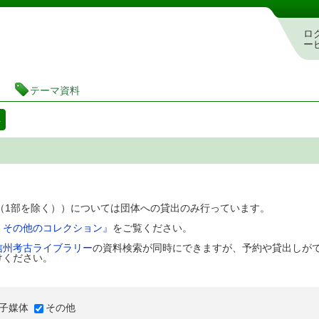
図書館 蔵書検索・予約システム
ロ
ー
テーマ資料
料
D（1部を除く））については団体への貸出のみ行っています。
、その他のコレクション』
をご覧ください。
信州考古ライブラリー
の資料検索が同時にできますが、予約や貸出しが
けください。
子媒体
その他