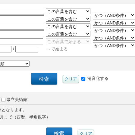
/
～で始まる
清音化する
県立美術館
象となります。
月まで（西暦、半角数字）