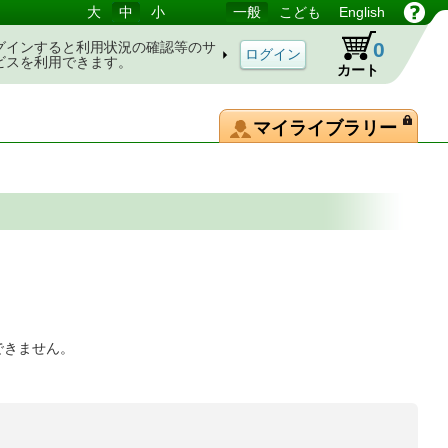
大
中
小
一般
こども
English
0
グインすると利用状況の確認等のサ
ビスを利用できます。
カート
マイライブラリー
できません。