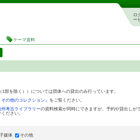
図書館 蔵書検索・予約システム
ロ
ー
テーマ資料
料
D（1部を除く））については団体への貸出のみ行っています。
、その他のコレクション』
をご覧ください。
信州考古ライブラリー
の資料検索が同時にできますが、予約や貸出しが
けください。
子媒体
その他