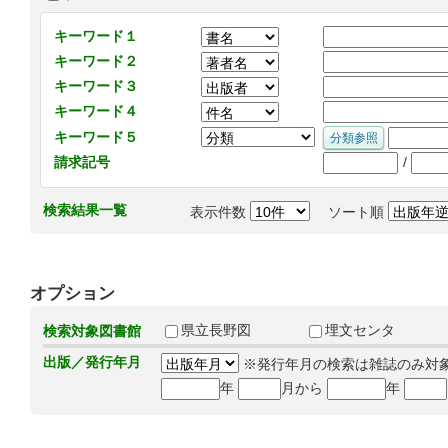
キーワード１
キーワード２
キーワード３
キーワード４
キーワード５
/
請求記号
検索結果一覧
表示件数
ソート順
オプション
県立長野図
埋文センタ
検索対象図書館
出版／発行年月
※発行年月の検索は雑誌のみ対
年
月から
年