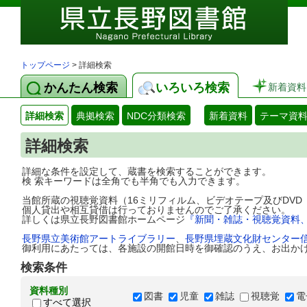
トップページ
> 詳細検索
かんたん検索
いろいろ検索
新着資料
詳細検索
典拠検索
NDC分類検索
新着資料
テーマ資
詳細検索
詳細な条件を設定して、蔵書を検索することができます。
検 索キーワードは全角でも半角でも入力できます。
当館所蔵の視聴覚資料（16ミリフィルム、ビデオテープ及びDV
個人貸出や相互貸借は行っておりませんのでご了承ください。
詳しくは県立長野図書館ホームページ
『新聞・雑誌・視聴覚資料
長野県立美術館アートライブラリー
、
長野県埋蔵文化財センター
御利用にあたっては、各施設の開館日時を御確認のうえ、お出か
検索条件
資料種別
図書
児童
雑誌
視聴覚
電
すべて選択