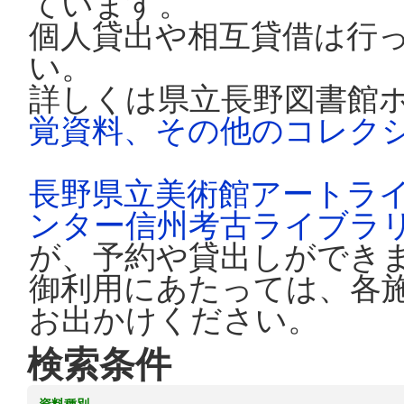
ています。
個人貸出や相互貸借は行
い。
詳しくは県立長野図書館
覚資料、その他のコレク
長野県立美術館アートラ
ンター信州考古ライブラ
が、予約や貸出しができ
御利用にあたっては、各
お出かけください。
検索条件