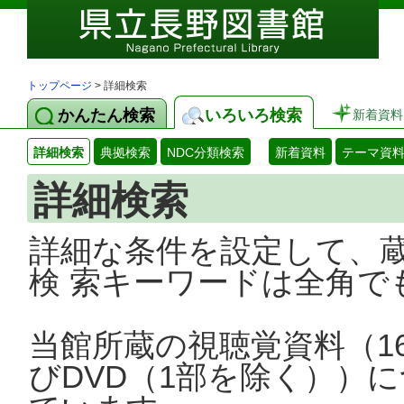
トップページ
> 詳細検索
かんたん検索
いろいろ検索
新着資料
詳細検索
典拠検索
NDC分類検索
新着資料
テーマ資
詳細検索
詳細な条件を設定して、
検 索キーワードは全角で
当館所蔵の視聴覚資料（1
びDVD（1部を除く））