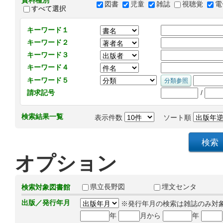
資料種別
図書
児童
雑誌
視聴覚
電
すべて選択
キーワード１
キーワード２
キーワード３
キーワード４
キーワード５
/
請求記号
検索結果一覧
表示件数
ソート順
オプション
県立長野図
埋文センタ
検索対象図書館
出版／発行年月
※発行年月の検索は雑誌のみ対
年
月から
年