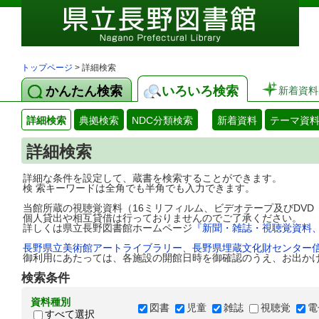
トップページ
> 詳細検索
かんたん検索
いろいろ検索
新着資料
詳細検索
典拠検索
NDC分類検索
新着資料
テーマ資
詳細検索
詳細な条件を設定して、蔵書を検索することができます。
検 索キーワードは全角でも半角でも入力できます。
当館所蔵の視聴覚資料（16ミリフィルム、ビデオテープ及びDV
個人貸出や相互貸借は行っておりませんのでご了承ください。
詳しくは県立長野図書館ホームページ
『新聞・雑誌・視聴覚資料
長野県立美術館アートライブラリー
、
長野県埋蔵文化財センター
御利用にあたっては、各施設の開館日時を御確認のうえ、お出か
検索条件
資料種別
図書
児童
雑誌
視聴覚
電
すべて選択