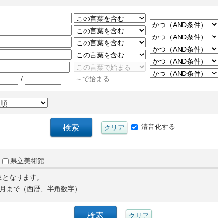
/
～で始まる
清音化する
県立美術館
象となります。
月まで（西暦、半角数字）