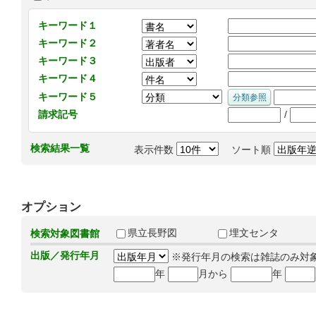
キーワード１
キーワード２
キーワード３
キーワード４
キーワード５
/
請求記号
検索結果一覧
表示件数
ソート順
オプション
県立長野図
埋文センタ
検索対象図書館
出版／発行年月
※発行年月の検索は雑誌のみ対
年
月から
年