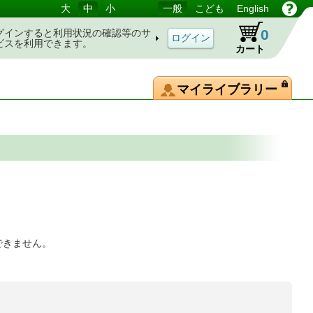
大
中
小
一般
こども
English
0
グインすると利用状況の確認等のサ
ビスを利用できます。
カート
マイライブラリー
できません。