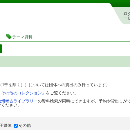
図書館 蔵書検索・予約システム
ロ
ー
テーマ資料
料
D（1部を除く））については団体への貸出のみ行っています。
、その他のコレクション』
をご覧ください。
信州考古ライブラリー
の資料検索が同時にできますが、予約や貸出しが
けください。
子媒体
その他