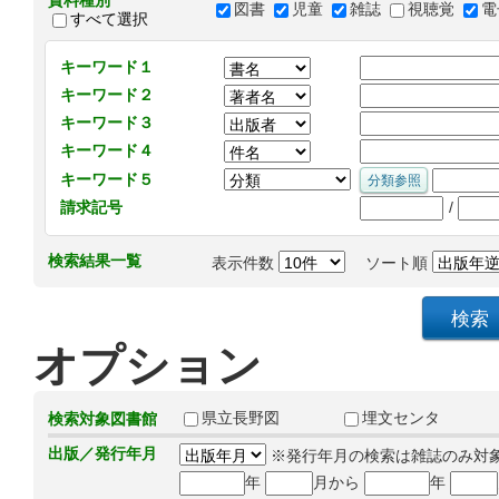
資料種別
図書
児童
雑誌
視聴覚
電
すべて選択
キーワード１
キーワード２
キーワード３
キーワード４
キーワード５
/
請求記号
検索結果一覧
表示件数
ソート順
オプション
県立長野図
埋文センタ
検索対象図書館
出版／発行年月
※発行年月の検索は雑誌のみ対
年
月から
年