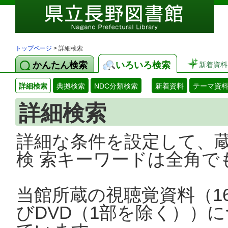
トップページ
> 詳細検索
かんたん検索
いろいろ検索
新着資料
詳細検索
典拠検索
NDC分類検索
新着資料
テーマ資
詳細検索
詳細な条件を設定して、
検 索キーワードは全角で
当館所蔵の視聴覚資料（1
びDVD（1部を除く））