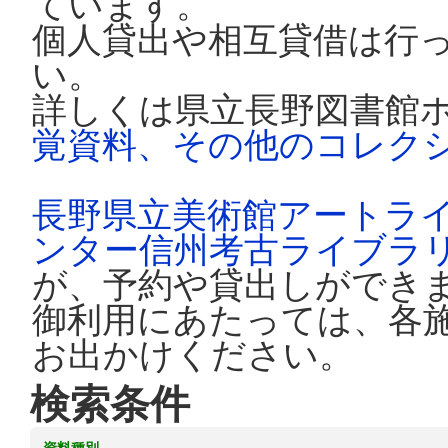
ています。
個人貸出や相互貸借は行
い。
詳しくは県立長野図書館
覚資料、その他のコレク
長野県立美術館アートラ
ンター信州考古ライブラ
が、予約や貸出しができ
御利用にあたっては、各
お出かけください。
検索条件